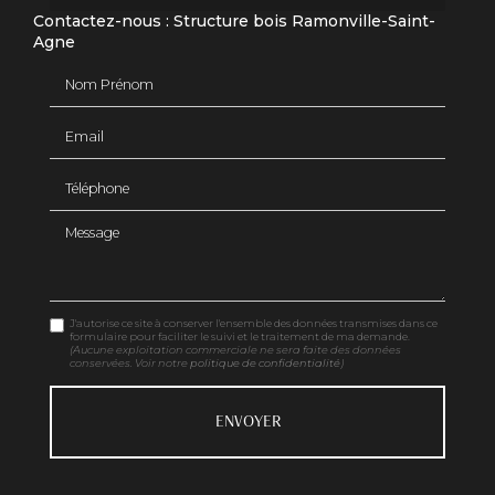
Contactez-nous : Structure bois Ramonville-Saint-
Agne
Nom Prénom
Email
Téléphone
Message
J'autorise ce site à conserver l'ensemble des données transmises dans ce
formulaire pour faciliter le suivi et le traitement de ma demande.
(Aucune exploitation commerciale ne sera faite des données
conservées. Voir notre
politique de confidentialité
)