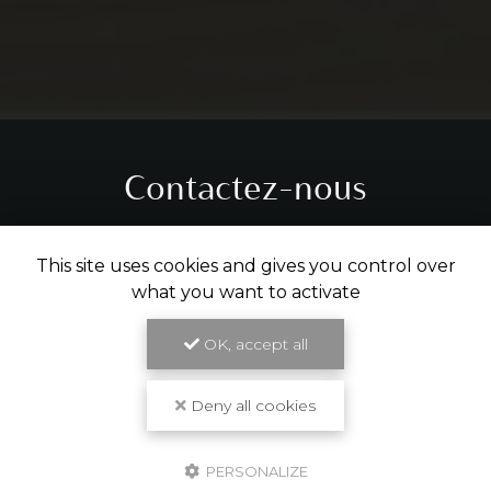
Contactez-nous
Tél.
05 31 61 29 14
This site uses cookies and gives you control over
what you want to activate
ENVOYER UN MESSAGE
OK, accept all
Partagez cette page
Deny all cookies
Facebook
X
Email
PERSONALIZE