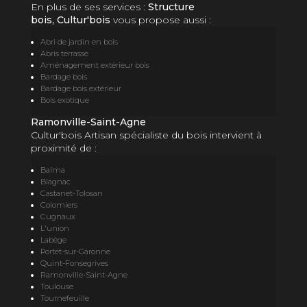
En plus de ses services :
Structure
bois, Cultur'bois
vous propose aussi :
Abri de jardin en bois
Abris terrasse
Aménagement extérieur bois
Bardage bois
Bardage bois extérieur
Bois exotique
Ramonville-Saint-Agne
Cultur'bois Artisan spécialiste du bois intervient à
proximité de :
Balma
Blagnac
Castanet-Tolosan
Colomiers
Cugnaux
L'union
Labège
Portet-sur-Garonne
Quint-Fonsegrives
Ramonville-Saint-Agne
Toulouse
Tournefeuille