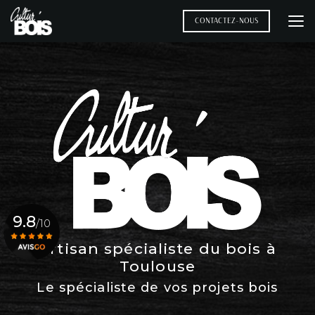
Aller
au
CONTACTEZ-NOUS
contenu
principal
9.8
/10
Artisan spécialiste du bois à
Toulouse
Voir le certificat
Le spécialiste de vos projets bois