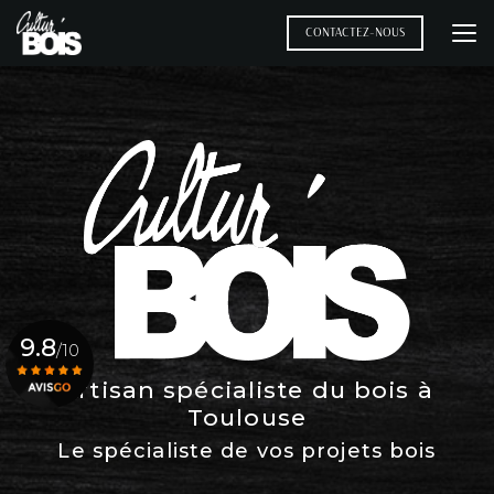
Aller
au
CONTACTEZ-NOUS
contenu
principal
9.8
/10
Artisan spécialiste du bois à
Toulouse
Voir le certificat
Le spécialiste de vos projets bois