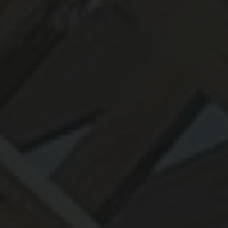
professionnels
|
Agrandissement en ossature bois pour maison
ancienne
|
Concepteur de terrasse en bois de haute qualité pour jardin
extérieur à Toulouse
|
Terrasse en bois exotique haut de gamme à
TOULOUSE
|
artisan bois pour aménagement extérieur en Occitanie
|
carport bois double voiture avec panneaux solaires
|
Pergola solaire en
bois pas chère et rapide à mettre en œuvre
|
Professionnel de la
construction bois pour aménagements extérieurs durables à Toulouse et
sa périphérie
|
construction écologique en bois pour maison familiale
|
Concepteur de structures bois sur-mesure pour projet d'habitation en
Occitanie
|
Spécialiste bois à Toulouse pour projets extérieurs
|
Garde
corps bois et inox pour balcon ou pergola dans un style rustique
|
Meilleur constructeur de terrasse en bois à toulouse
|
Extension de
maison en ossature bois contemporaine à Toulouse
|
constructeur de
maison bois sur mesure à toulouse
|
Estimation gratuite pour vos
projets en bois d'ossature à Toulouse
|
Rénovation de façade en bardage
bois durable et de qualité
|
Artisan spécialiste du bois pour réaliser un
projet sur mesure comprenant le bardage et le parquet d'une maison à
Toulouse
|
Combien coûte une terrasse en bois à Toulouse ?
Demandez votre devis personnalisé