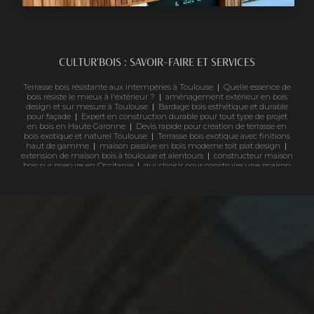
CULTUR'BOIS : SAVOIR-FAIRE ET SERVICES
Terrasse bois résistante aux intempéries à Toulouse
|
Quelle essence de
bois résiste le mieux à l'extérieur ?
|
aménagement extérieur en bois
design et sur mesure à Toulouse
|
Bardage bois esthétique et durable
pour façade
|
Expert en construction durable pour tout type de projet
en bois en Haute Garonne
|
Devis rapide pour creation de terrasse en
bois exotique et naturel Toulouse
|
Terrasse bois exotique avec finitions
haut de gamme
|
maison passive en bois moderne toit plat design
|
extension de maison bois à toulouse et alentours
|
constructeur maison
bois sur mesure en Occitanie
|
qui choisir pour construire une maison
en bois haut de gamme à toulouse
|
Spécialiste de la construction en
bois à Toulouse
|
Bardage bois Douglas à haute résistance à Toulouse
|
Entreprise spécialisée en bois sur mesure en Occitanie
|
installation
complète de terrasse, pergola et bardage bois à Toulouse et sa
|
Tarifs
pour la pose et installation d'une pergola en bois sur mesure à Toulouse
|
Fabricant de structure bois haut de gamme à toulouse
|
Pergola bois
avec une toile de coco 100% naturel haut de gammes à Toulouse réalisé
par des professionnels qualifiés et reconnus
|
revêtement de façade en
bois haut de gamme
|
Spécialiste de la construction extérieur en bois
local et éco-responsable
|
pose bardage en bois à toulouse prix m2
|
uelle essence de bois résiste le mieux à l'extérieur ?
|
abri de jardin bois
sur mesure Occitanie
|
fabricant de pergola en bois sur mesure à
toulouse
|
Construction de chalet bois sur mesure dans le Sud-Ouest
|
constructeur de maison de bois haut de gamme avec de très bon
retours clients à toulouse
|
entreprise bois haut de gamme pour