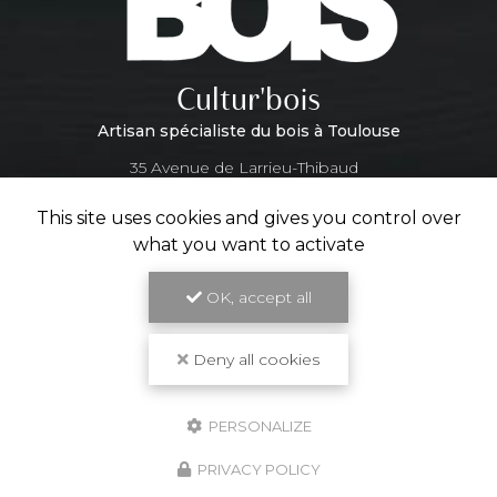
Cultur'bois
Artisan spécialiste du bois à Toulouse
35 Avenue de Larrieu-Thibaud
31100 Toulouse
This site uses cookies and gives you control over
what you want to activate
05 31 61 29 14
Lundi au vendredi :
OK, accept all
9h - 18h
Deny all cookies
Suivez-nous sur les réseaux sociaux
PERSONALIZE
PRIVACY POLICY