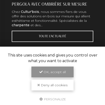
C OMBRIÈRE SUR MESURE
HABILLAGE E
TOULOUSE
s
, nous sommes fiers de vous
Un savoir-faire
ions en bois sur mesure qui allient
boisSituée à Tou
nctionnalité. Spécialistes de la
distingue par s
es…
charpente
et d
TOUTE L'ACTUALITÉ
This site uses cookies and gives you control over
what you want to activate
OK, accept all
Deny all cookies
PERSONALIZE