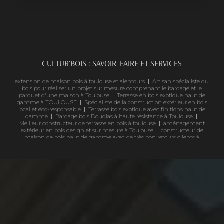
CULTUR'BOIS : SAVOIR-FAIRE ET SERVICES
extension de maison bois à toulouse et alentours
|
Artisan spécialiste du
bois pour réaliser un projet sur mesure comprenant le bardage et le
parquet d'une maison à Toulouse
|
Terrasse en bois exotique haut de
gamme à TOULOUSE
|
Spécialiste de la construction extérieur en bois
local et éco-responsable
|
Terrasse bois exotique avec finitions haut de
gamme
|
Bardage bois Douglas à haute résistance à Toulouse
|
Meilleur constructeur de terrasse en bois à toulouse
|
aménagement
extérieur en bois design et sur mesure à Toulouse
|
constructeur de
maison de bois haut de gamme avec de très bon retours clients à
toulouse
|
Quelle essence de bois résiste le mieux à l'extérieur ?
|
Devis
rapide pour creation de terrasse en bois exotique et naturel Toulouse
|
Construction de chalet bois sur mesure dans le Sud-Ouest
|
entreprise
bois haut de gamme pour professionnels
|
Pergola bois avec une toile
de coco 100% naturel haut de gammes à Toulouse réalisé par des
professionnels qualifiés et reconnus
|
Terrasse bois résistante aux
intempéries à Toulouse
|
construction écologique en bois pour maison
familiale
|
Entreprise spécialisée en bois sur mesure en Occitanie
|
abri
de jardin bois sur mesure Occitanie
|
Estimation gratuite pour vos
projets en bois d'ossature à Toulouse
|
revêtement de façade en bois
haut de gamme
|
maison passive en bois moderne toit plat design
|
Extension de maison en ossature bois contemporaine à Toulouse
|