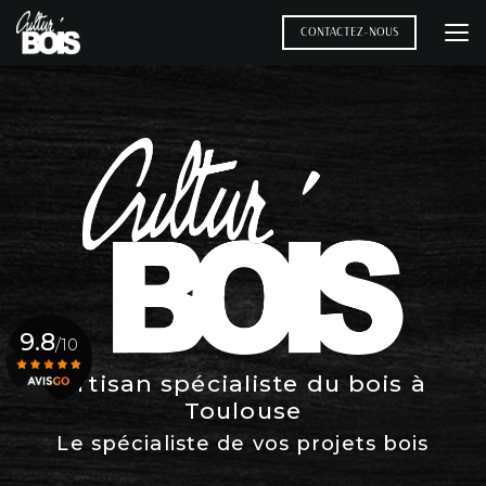
Aller
au
CONTACTEZ-NOUS
contenu
principal
9.8
/10
Artisan spécialiste du bois à
Toulouse
Voir le certificat
Le spécialiste de vos projets bois