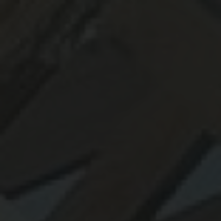
constructeur de maison bois sur mesure à toulouse
|
Concepteur de
structures bois sur-mesure pour projet d'habitation en Occitanie
|
Fabricant de structure bois haut de gamme à toulouse
|
artisan bois
pour aménagement extérieur en Occitanie
|
Pergola solaire en bois pas
chère et rapide à mettre en œuvre
|
uelle essence de bois résiste le
mieux à l'extérieur ?
|
Agrandissement en ossature bois pour maison
ancienne
|
installation complète de terrasse, pergola et bardage bois à
Toulouse et sa
|
Professionnel de la construction bois pour
aménagements extérieurs durables à Toulouse et sa périphérie
|
carport
bois double voiture avec panneaux solaires
|
Bardage bois esthétique et
durable pour façade
|
Garde corps bois et inox pour balcon ou pergola
dans un style rustique
|
Expert en construction durable pour tout type
de projet en bois en Haute Garonne
|
fabricant de pergola en bois sur
mesure à toulouse
|
Combien coûte une terrasse en bois à Toulouse ?
Demandez votre devis personnalisé
|
qui choisir pour construire une
maison en bois haut de gamme à toulouse
|
Spécialiste bois à Toulouse
pour projets extérieurs
|
Concepteur de terrasse en bois de haute qualité
pour jardin extérieur à Toulouse
|
Spécialiste de la construction en bois
à Toulouse
|
constructeur maison bois sur mesure en Occitanie
|
Rénovation de façade en bardage bois durable et de qualité
|
pose
bardage en bois à toulouse prix m2
|
Tarifs pour la pose et installation
d'une pergola en bois sur mesure à Toulouse