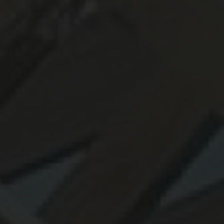
Bardage bois Douglas à haute résistance à Toulouse
|
Combien coûte
une terrasse en bois à Toulouse ? Demandez votre devis personnalisé
|
Spécialiste de la construction extérieur en bois local et éco-responsable
|
Pergola solaire en bois pas chère et rapide à mettre en œuvre
|
pose
bardage en bois à toulouse prix m2
|
abri de jardin bois sur mesure
Occitanie
|
Agrandissement en ossature bois pour maison ancienne
|
constructeur de maison bois sur mesure à toulouse
|
Pergola bois avec
une toile de coco 100% naturel haut de gammes à Toulouse réalisé par
des professionnels qualifiés et reconnus
|
revêtement de façade en bois
haut de gamme
|
artisan bois pour aménagement extérieur en
Occitanie
|
Quelle essence de bois résiste le mieux à l'extérieur ?
|
Rénovation de façade en bardage bois durable et de qualité
|
Devis
rapide pour creation de terrasse en bois exotique et naturel Toulouse
|
Terrasse bois résistante aux intempéries à Toulouse
|
Concepteur de
structures bois sur-mesure pour projet d'habitation en Occitanie
|
extension de maison bois à toulouse et alentours
|
Bardage bois
esthétique et durable pour façade
|
Terrasse en bois exotique haut de
gamme à TOULOUSE
|
fabricant de pergola en bois sur mesure à
toulouse