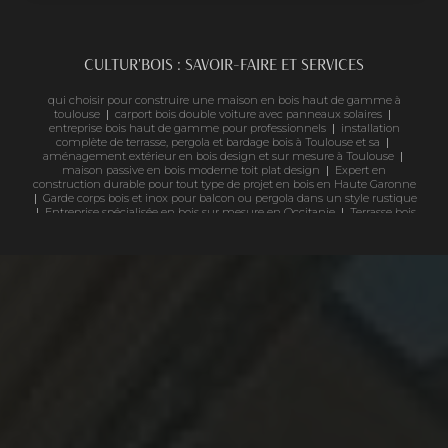
CULTUR'BOIS : SAVOIR-FAIRE ET SERVICES
qui choisir pour construire une maison en bois haut de gamme à
toulouse
|
carport bois double voiture avec panneaux solaires
|
entreprise bois haut de gamme pour professionnels
|
installation
complète de terrasse, pergola et bardage bois à Toulouse et sa
|
aménagement extérieur en bois design et sur mesure à Toulouse
|
maison passive en bois moderne toit plat design
|
Expert en
construction durable pour tout type de projet en bois en Haute Garonne
|
Garde corps bois et inox pour balcon ou pergola dans un style rustique
|
Entreprise spécialisée en bois sur mesure en Occitanie
|
Terrasse bois
exotique avec finitions haut de gamme
|
Estimation gratuite pour vos
projets en bois d'ossature à Toulouse
|
uelle essence de bois résiste le
mieux à l'extérieur ?
|
Spécialiste de la construction en bois à Toulouse
|
constructeur maison bois sur mesure en Occitanie
|
Fabricant de
structure bois haut de gamme à toulouse
|
Concepteur de terrasse en
bois de haute qualité pour jardin extérieur à Toulouse
|
Construction de
chalet bois sur mesure dans le Sud-Ouest
|
construction écologique en
bois pour maison familiale
|
constructeur de maison de bois haut de
gamme avec de très bon retours clients à toulouse
|
Professionnel de la
construction bois pour aménagements extérieurs durables à Toulouse et
sa périphérie
|
Tarifs pour la pose et installation d'une pergola en bois
sur mesure à Toulouse
|
Spécialiste bois à Toulouse pour projets
extérieurs
|
Extension de maison en ossature bois contemporaine à
Toulouse
|
Meilleur constructeur de terrasse en bois à toulouse
|
Artisan spécialiste du bois pour réaliser un projet sur mesure
comprenant le bardage et le parquet d'une maison à Toulouse
|