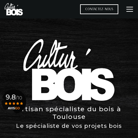
Aller
au
CONTACTEZ-NOUS
contenu
principal
9.8
/10
Artisan spécialiste du bois à
Toulouse
Voir le certificat
Le spécialiste de vos projets bois