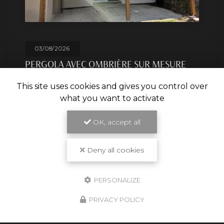
29/07/2026
HABILLAGE EXTERIEUR EN BOIS À
TOULOUSE
This site uses cookies and gives you control over
Un savoir-faire unique en charpente et pergolas
what you want to activate
boisSituée à Toulouse, l'entreprise
Cultur'bois
se
distingue par son expertise dans le domaine de la
charpente
et des…
OK, accept all
TOUTE L'ACTUALITÉ
Deny all cookies
PERSONALIZE
PRIVACY POLICY