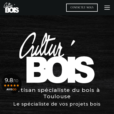
Aller
au
CONTACTEZ-NOUS
contenu
principal
9.8
/10
Artisan spécialiste du bois à
Toulouse
Voir le certificat
Le spécialiste de vos projets bois