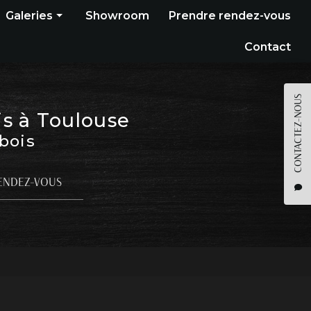
Galeries
Showroom
Prendre rendez-vous
Construction bois
Contact
Bardage
Terrasse
CONTACTEZ-NOUS
is à Toulouse
Pergola
 bois
Parquet
Agencement
ENDEZ-VOUS