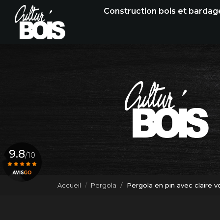
Navigation principale
Aller
Construction bois et bardag
au
contenu
principal
9.8
/10
Accueil
Pergola
Pergola en pin avec claire v
Voir le certificat