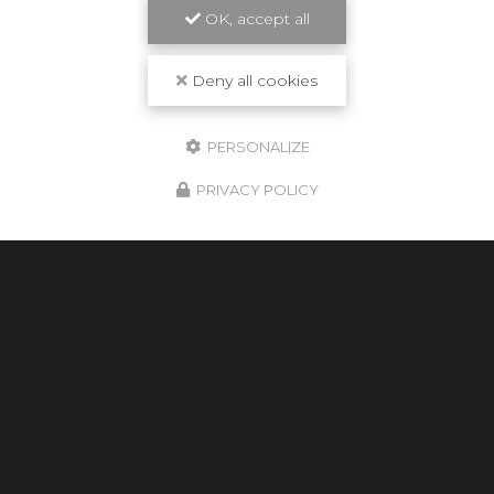
OK, accept all
Deny all cookies
Envoyez un message
PERSONALIZE
Nom Prénom
PRIVACY POLICY
Société
Email
Téléphone
Message