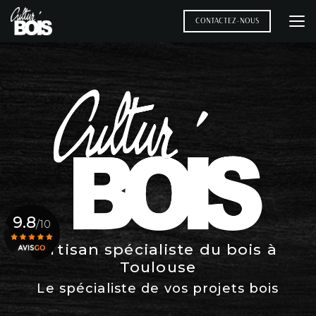
Aller
au
CONTACTEZ-NOUS
contenu
principal
9.8
/10
Artisan spécialiste du bois à
Toulouse
Voir le certificat
Le spécialiste de vos projets bois