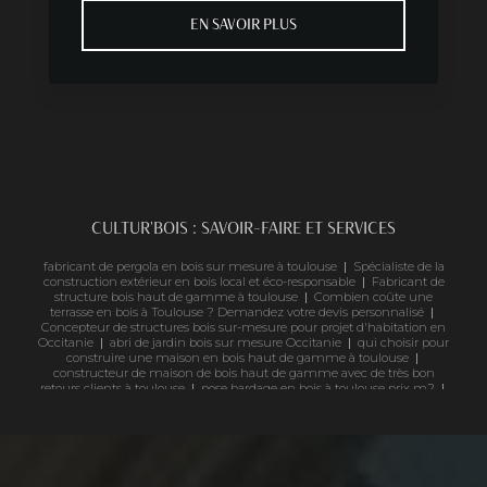
EN SAVOIR PLUS
CULTUR'BOIS : SAVOIR-FAIRE ET SERVICES
fabricant de pergola en bois sur mesure à toulouse
|
Spécialiste de la
construction extérieur en bois local et éco-responsable
|
Fabricant de
structure bois haut de gamme à toulouse
|
Combien coûte une
terrasse en bois à Toulouse ? Demandez votre devis personnalisé
|
Concepteur de structures bois sur-mesure pour projet d'habitation en
Occitanie
|
abri de jardin bois sur mesure Occitanie
|
qui choisir pour
construire une maison en bois haut de gamme à toulouse
|
constructeur de maison de bois haut de gamme avec de très bon
retours clients à toulouse
|
pose bardage en bois à toulouse prix m2
|
uelle essence de bois résiste le mieux à l'extérieur ?
|
revêtement de
façade en bois haut de gamme
|
Bardage bois Douglas à haute
résistance à Toulouse
|
Garde corps bois et inox pour balcon ou pergola
dans un style rustique
|
Pergola bois avec une toile de coco 100%
naturel haut de gammes à Toulouse réalisé par des professionnels
qualifiés et reconnus
|
Estimation gratuite pour vos projets en bois