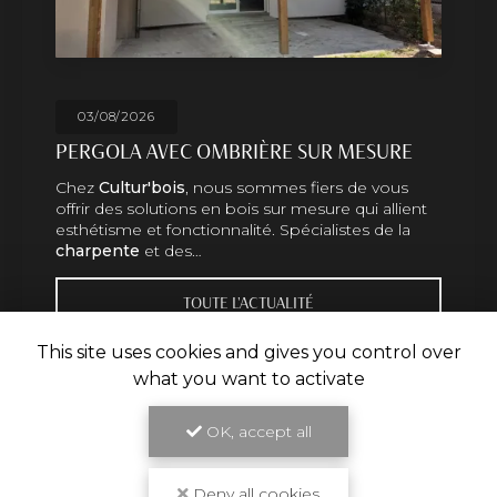
29/07/2026
OMBRIÈRE SUR MESURE
HABILLAGE EXTE
TOULOUSE
 nous sommes fiers de vous
Un savoir-faire un
 en bois sur mesure qui allient
boisSituée à Toulou
ionnalité. Spécialistes de la
distingue par son 
…
charpente
et des
UTE L'ACTUALITÉ
TO
This site uses cookies and gives you control over
what you want to activate
OK, accept all
Deny all cookies