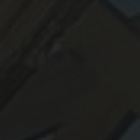
d'ossature à Toulouse
|
Entreprise spécialisée en bois sur mesure en
Occitanie
|
entreprise bois haut de gamme pour professionnels
|
Terrasse bois résistante aux intempéries à Toulouse
|
extension de
maison bois à toulouse et alentours
|
Spécialiste de la construction en
bois à Toulouse
|
constructeur de maison bois sur mesure à toulouse
|
Terrasse en bois exotique haut de gamme à TOULOUSE
|
Devis rapide
pour creation de terrasse en bois exotique et naturel Toulouse
|
Professionnel de la construction bois pour aménagements extérieurs
durables à Toulouse et sa périphérie
|
Concepteur de terrasse en bois de
haute qualité pour jardin extérieur à Toulouse
|
maison passive en bois
moderne toit plat design
|
Spécialiste bois à Toulouse pour projets
extérieurs
|
Pergola solaire en bois pas chère et rapide à mettre en
œuvre
|
artisan bois pour aménagement extérieur en Occitanie
|
Extension de maison en ossature bois contemporaine à Toulouse
|
Agrandissement en ossature bois pour maison ancienne
|
Meilleur
constructeur de terrasse en bois à toulouse
|
Rénovation de façade en
bardage bois durable et de qualité
|
installation complète de terrasse,
pergola et bardage bois à Toulouse et sa
|
carport bois double voiture
avec panneaux solaires
|
Terrasse bois exotique avec finitions haut de
gamme
|
Expert en construction durable pour tout type de projet en
bois en Haute Garonne
|
Quelle essence de bois résiste le mieux à
l'extérieur ?
|
Artisan spécialiste du bois pour réaliser un projet sur
mesure comprenant le bardage et le parquet d'une maison à Toulouse
|
aménagement extérieur en bois design et sur mesure à Toulouse
|
construction écologique en bois pour maison familiale
|
Tarifs pour la
pose et installation d'une pergola en bois sur mesure à Toulouse
|
constructeur maison bois sur mesure en Occitanie
|
Construction de
chalet bois sur mesure dans le Sud-Ouest
|
Bardage bois esthétique et
durable pour façade