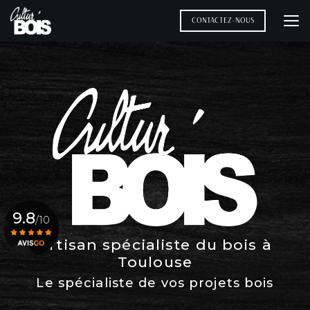
Aller
au
CONTACTEZ-NOUS
contenu
principal
9.8
/10
Artisan spécialiste du bois à
Toulouse
Voir le certificat
Le spécialiste de vos projets bois