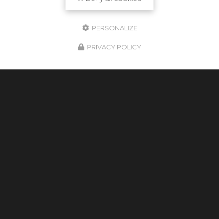
PERSONALIZE
PRIVACY POLICY
Cultur'bois
Artisan spécialiste du bois à Toulouse
35 Avenue de Larrieu-Thibaud
31100 Toulouse
05 31 61 29 14
Lundi au vendredi :
9h - 18h