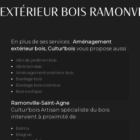
XTÉRIEUR BOIS RAMONVI
En plus de ses services :
Aménagement
extérieur bois, Cultur'bois
vous propose aussi :
Abri de jardin en bois
Abris terrasse
Aménagement extérieur bois
Bardage bois
Bardage bois extérieur
Bois exotique
Ramonville-Saint-Agne
Cultur'bois Artisan spécialiste du bois
intervient à proximité de :
Balma
Blagnac