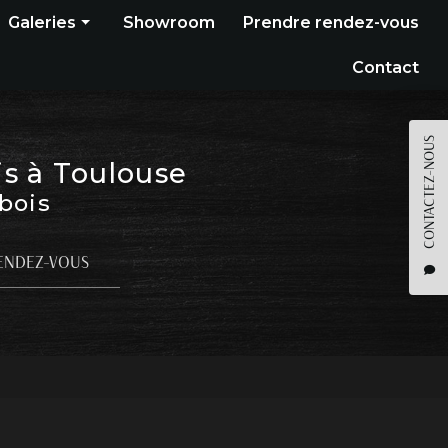
Galeries
Showroom
Prendre rendez-vous
Construction bois
Contact
Bardage
Terrasse
CONTACTEZ-NOUS
is à Toulouse
Pergola
 bois
Parquet
Agencement
ENDEZ-VOUS