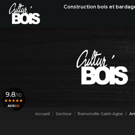
Navigation principale
Aller
Construction bois et bardag
au
contenu
principal
9.8
/10
Accueil
Secteur
Ramonville-Saint-Agne
Am
Voir le certificat