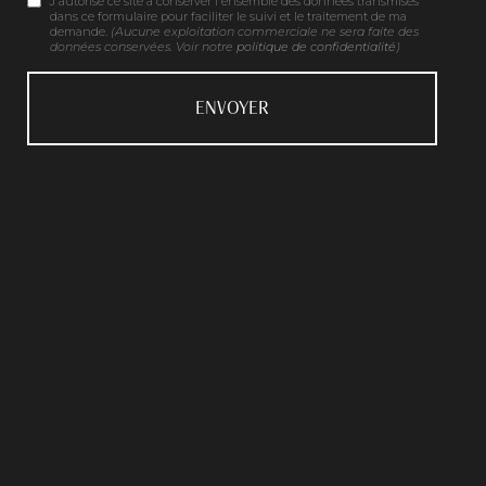
J'autorise ce site à conserver l'ensemble des données transmises
dans ce formulaire pour faciliter le suivi et le traitement de ma
demande.
(Aucune exploitation commerciale ne sera faite des
données conservées. Voir notre
politique de confidentialité
)