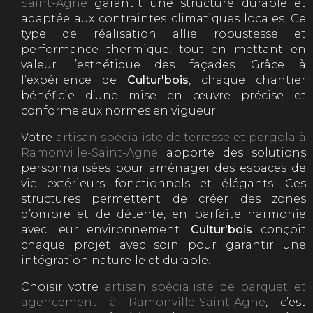
Saint-Agne
garantit une structure durable et
adaptée aux contraintes climatiques locales. Ce
type de réalisation allie robustesse et
performance thermique, tout en mettant en
valeur l’esthétique des façades. Grâce à
l’expérience de
Cultur'bois
, chaque chantier
bénéficie d’une mise en œuvre précise et
conforme aux normes en vigueur.
Votre
artisan spécialiste de terrasse et pergola à
Ramonville-Saint-Agne
apporte des solutions
personnalisées pour aménager des espaces de
vie extérieurs fonctionnels et élégants. Ces
structures permettent de créer des zones
d’ombre et de détente, en parfaite harmonie
avec leur environnement.
Cultur'bois
conçoit
chaque projet avec soin pour garantir une
intégration naturelle et durable.
Choisir votre
artisan spécialiste de parquet et
agencement à Ramonville-Saint-Agne
, c’est