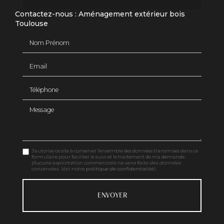
Contactez-nous : Aménagement extérieur bois
Toulouse
Nom Prénom
Email
Téléphone
Message
J'autorise ce site à conserver l'ensemble des données transmises dans ce
formulaire pour faciliter le suivi et le traitement de ma demande.
(Aucune exploitation commerciale ne sera faite des données
conservées. Voir notre
politique de confidentialité
)