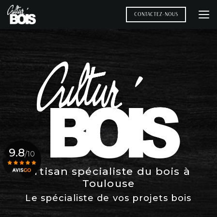
Aller
au
CONTACTEZ-NOUS
contenu
principal
9.8
/10
Artisan spécialiste du bois à
Toulouse
Voir le certificat
Le spécialiste de vos projets bois