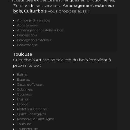
hauteur des exigences esthétiques et fonctionnelles.
En plus de ses services :
Aménagement extérieur
bois, Cultur'bois
vous propose aussi :
Abri de jardin en bois
Abris terrasse
Aménagement extérieur bois
Bardage bois
Bardage bois extérieur
Bois exotique
Toulouse
Cultur'bois Artisan spécialiste du bois intervient à
proximité de :
Balma
Blagnac
Castanet-Tolosan
Colomiers
Cugnaux
L'union
Labège
Portet-sur-Garonne
Quint-Fonsegrives
Ramonville-Saint-Agne
Toulouse
Tournefeuille