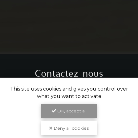
Contactez-nous
Tél.
05 31 61 29 14
This site uses cookies and gives you control over
what you want to activate
ENVOYER UN MESSAGE
OK, accept all
Deny all cookies
Partagez cette page