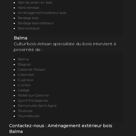
Abri de jardin en bois
Abris terrasse
Aménagement extérieur bois
Bardage bois
Bardage bois extérieur
Bois exotique
Balma
Cultur'bois Artisan spécialiste du bois intervient à
proximité de :
Balma
Blagnac
Castanet-Tolosan
Colomiers
Cugnaux
L'union
Labège
Portet-sur-Garonne
Quint-Fonsegrives
Ramonville-Saint-Agne
Toulouse
Tournefeuille
Contactez-nous : Aménagement extérieur bois
Balma