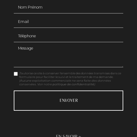
Nom Prénom
Email
Téléphone
Message
J'autorise ce site à conserver l'ensemble des données transmises dans ce
formulaire pour faciliter le suivi et le traitement de ma demande.
(Aucune exploitation commerciale ne sera faite des données
conservées. Voir notre
politique de confidentialité
)
EN SAVOIR +