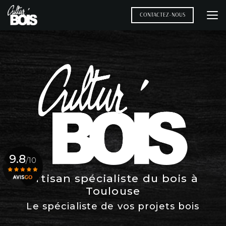
Aller
au
CONTACTEZ-NOUS
contenu
principal
9.8
/10
Artisan spécialiste du bois à
Toulouse
Voir le certificat
Le spécialiste de vos projets bois