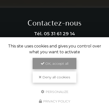
Contactez-nous
Tél.
05 31 61 29 14
This site uses cookies and gives you control over
ENVOYER UN MESSAGE
what you want to activate
OK, accept all
Partagez cette page
Facebook
X
Email
Deny all cookies
PERSONALIZE
PRIVACY POLICY