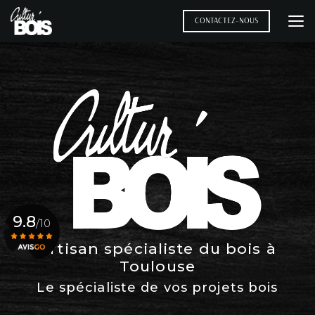
Aller
au
CONTACTEZ-NOUS
contenu
principal
9.8
/10
Artisan spécialiste du bois à
Toulouse
Voir le certificat
Le spécialiste de vos projets bois