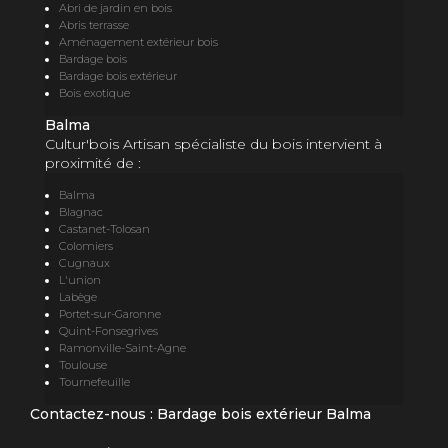
Abri de jardin en bois
Abris terrasse
Aménagement extérieur bois
Bardage bois
Bardage bois extérieur
Bois exotique
Balma
Cultur'bois Artisan spécialiste du bois intervient à
proximité de :
Balma
Blagnac
Castanet-Tolosan
Colomiers
Cugnaux
L'union
Labège
Portet-sur-Garonne
Quint-Fonsegrives
Ramonville-Saint-Agne
Toulouse
Tournefeuille
Contactez-nous : Bardage bois extérieur Balma
Nom Prénom