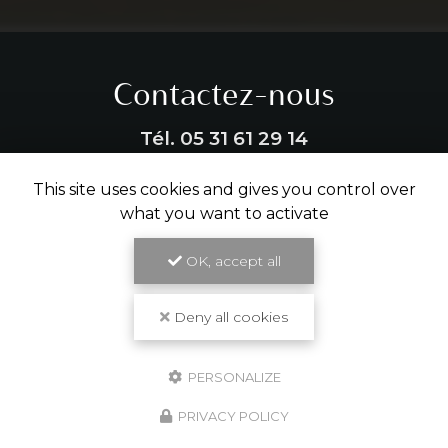
Contactez-nous
Tél.
05 31 61 29 14
This site uses cookies and gives you control over
ENVOYER UN MESSAGE
what you want to activate
OK, accept all
Partagez cette page
Facebook
X
Email
Deny all cookies
PERSONALIZE
PRIVACY POLICY