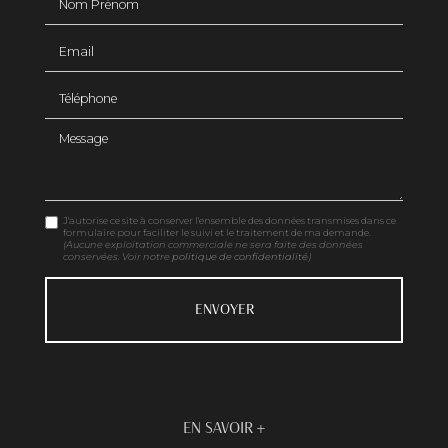
Email
Téléphone
Message
J'autorise ce site à conserver l'ensemble des données transmises dans ce
formulaire pour faciliter le suivi et le traitement de ma demande.
(Aucune exploitation commerciale ne sera faite des données
conservées. Voir notre
politique de confidentialité
)
EN SAVOIR +