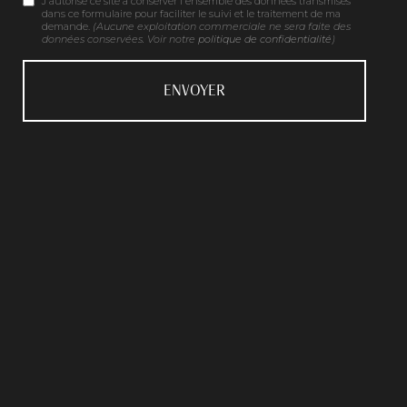
J'autorise ce site à conserver l'ensemble des données transmises
dans ce formulaire pour faciliter le suivi et le traitement de ma
demande.
(Aucune exploitation commerciale ne sera faite des
données conservées. Voir notre
politique de confidentialité
)