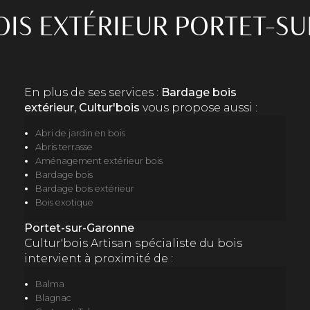
OIS EXTÉRIEUR PORTET-S
En plus de ses services :
Bardage bois
extérieur, Cultur'bois
vous propose aussi :
Abri de jardin en bois
Abris terrasse
Aménagement extérieur bois
Bardage bois
Bardage bois extérieur
Bois exotique
Portet-sur-Garonne
Cultur'bois Artisan spécialiste du bois
intervient à proximité de :
Balma
Blagnac