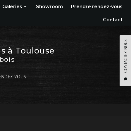
Galeries
Showroom
Prendre rendez-vous
Construction bois
Contact
Bardage
Terrasse
CONTACTEZ-NOUS
is à Toulouse
Pergola
 bois
Parquet
Agencement
ENDEZ-VOUS