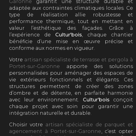
Garonne
garantit une structure durable et
adaptée aux contraintes climatiques locales. Ce
type de réalisation allie robustesse et
performance thermique, tout en mettant en
valeur l’esthétique des façades. Grâce à
l’expérience de
Cultur'bois
, chaque chantier
bénéficie d’une mise en œuvre précise et
conforme aux normes en vigueur.
Votre
artisan spécialiste de terrasse et pergola à
Portet-sur-Garonne
apporte des solutions
personnalisées pour aménager des espaces de
vie extérieurs fonctionnels et élégants. Ces
structures permettent de créer des zones
d’ombre et de détente, en parfaite harmonie
avec leur environnement.
Cultur'bois
conçoit
chaque projet avec soin pour garantir une
intégration naturelle et durable.
Choisir votre
artisan spécialiste de parquet et
agencement à Portet-sur-Garonne
, c’est opter