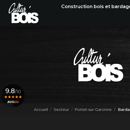
Navigation principale
Aller
Construction bois et bardag
au
contenu
principal
9.8
/10
Accueil
Secteur
Portet-sur-Garonne
Barda
Voir le certificat