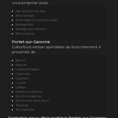
vous propose aussi :
Abri de jardin en bois
Abris terrasse
Aménagement extérieur bois
Bardage bois
Bardage bois extérieur
Bois exotique
Portet-sur-Garonne
Cultur'bois Artisan spécialiste du bois intervient à
proximité de :
Balma
Blagnac
Castanet-Tolosan
Colomiers
Cugnaux
L'union
Labège
Portet-sur-Garonne
Quint-Fonsegrives
Ramonville-Saint-Agne
Toulouse
Tournefeuille