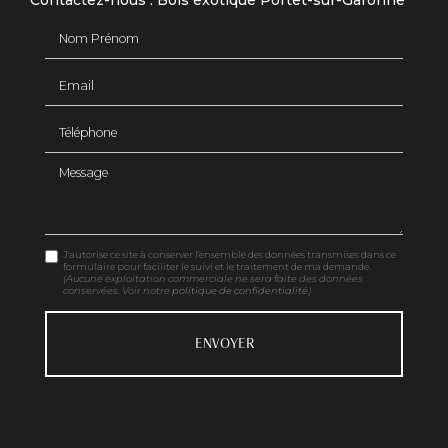
Contactez-nous : Bois exotique Portet-sur-Garonne
Nom Prénom
Email
Téléphone
Message
J'autorise ce site à conserver l'ensemble des données transmises dans ce
formulaire pour faciliter le suivi et le traitement de ma demande.
(Aucune exploitation commerciale ne sera faite des données
conservées. Voir notre
politique de confidentialité
)