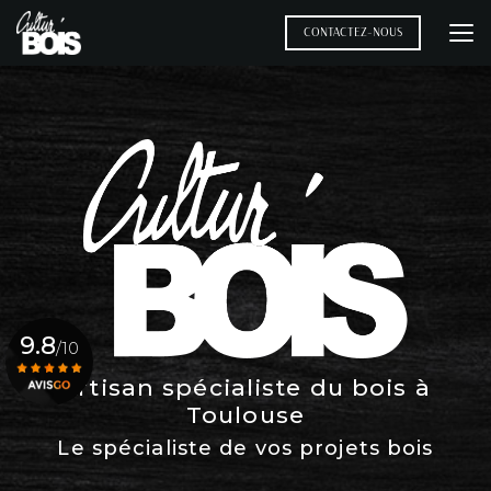
Aller
au
CONTACTEZ-NOUS
contenu
principal
9.8
/10
Artisan spécialiste du bois à
Toulouse
Voir le certificat
Le spécialiste de vos projets bois