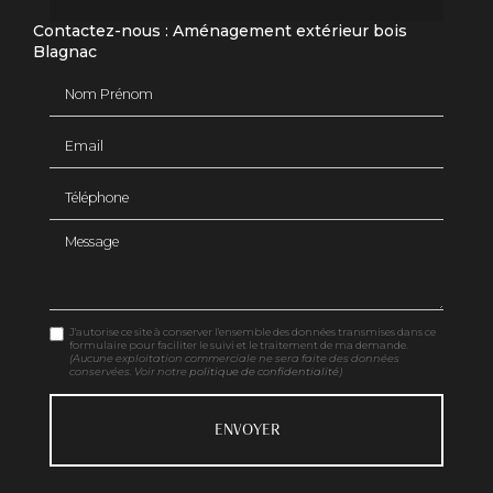
Contactez-nous : Aménagement extérieur bois
Blagnac
Nom Prénom
Email
Téléphone
Message
J'autorise ce site à conserver l'ensemble des données transmises dans ce
formulaire pour faciliter le suivi et le traitement de ma demande.
(Aucune exploitation commerciale ne sera faite des données
conservées. Voir notre
politique de confidentialité
)