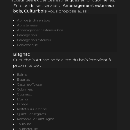
hauteur des exigences esthétiques et fonctionnelles.
En plus de ses services :
Aménagement extérieur
bois, Cultur'bois
vous propose aussi :
Abri de jardin en bois
Abris terrasse
Aménagement extérieur bois
Bardage bois
Bardage bois extérieur
Bois exotique
Blagnac
Cultur'bois Artisan spécialiste du bois intervient à
proximité de :
Balma
Blagnac
Castanet-Tolosan
Colomiers
Cugnaux
L'union
Labège
Portet-sur-Garonne
Quint-Fonsegrives
Ramonville-Saint-Agne
Toulouse
Tournefeuille