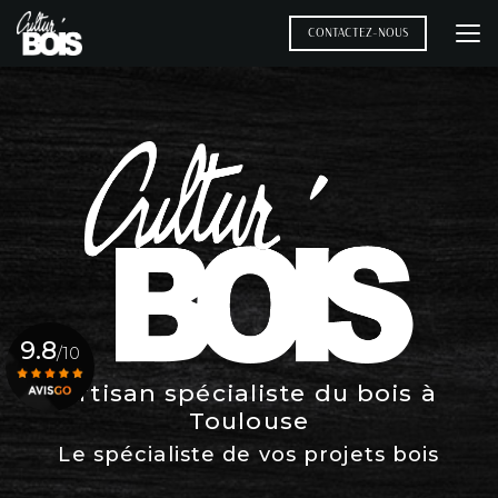
Aller
au
CONTACTEZ-NOUS
contenu
principal
9.8
/10
Artisan spécialiste du bois à
Toulouse
Voir le certificat
Le spécialiste de vos projets bois