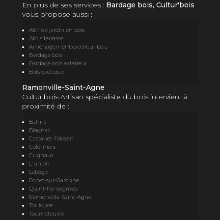
En plus de ses services :
Bardage bois, Cultur'bois
vous propose aussi :
Abri de jardin en bois
Abris terrasse
Aménagement extérieur bois
Bardage bois
Bardage bois extérieur
Bois exotique
Ramonville-Saint-Agne
Cultur'bois Artisan spécialiste du bois intervient à
proximité de :
Balma
Blagnac
Castanet-Tolosan
Colomiers
Cugnaux
L'union
Labège
Portet-sur-Garonne
Quint-Fonsegrives
Ramonville-Saint-Agne
Toulouse
Tournefeuille