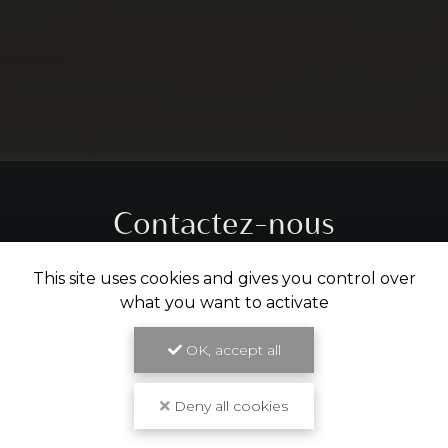
Contactez-nous
Tél.
05 31 61 29 14
This site uses cookies and gives you control over
what you want to activate
ENVOYER UN MESSAGE
OK, accept all
Deny all cookies
Partagez cette page
Facebook
X
Email