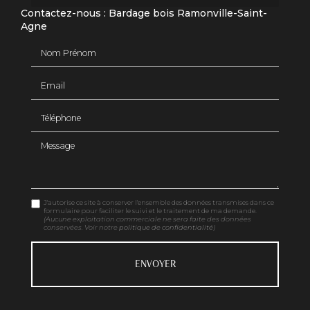
Contactez-nous : Bardage bois Ramonville-Saint-
Agne
Nom Prénom
Email
Téléphone
Message
J'autorise ce site à conserver l'ensemble des données transmises dans ce
formulaire pour faciliter le suivi et le traitement de ma demande.
(Aucune exploitation commerciale ne sera faite des données
conservées. Voir notre
politique de confidentialité
)