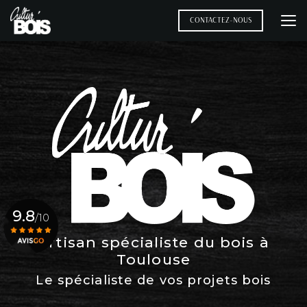
Aller
au
CONTACTEZ-NOUS
contenu
principal
9.8
/10
Artisan spécialiste du bois à
Toulouse
Voir le certificat
Le spécialiste de vos projets bois