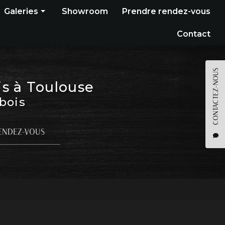
Galeries
Showroom
Prendre rendez-vous
Construction bois
Contact
Bardage
Terrasse
CONTACTEZ-NOUS
is à Toulouse
Pergola
 bois
Parquet
Agencement
ENDEZ-VOUS