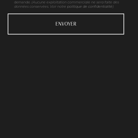
demande.
(Aucune exploitation commerciale ne sera faite des
données conservées. Voir notre
politique de confidentialité
)