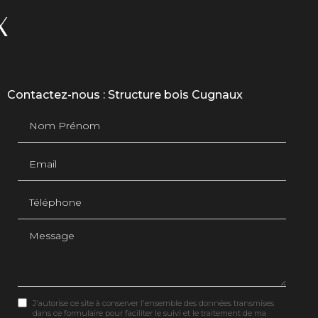
X
Contactez-nous : Structure bois Cugnaux
Nom Prénom
Email
Téléphone
Message
J'autorise ce site à conserver l'ensemble des données transmises
dans ce formulaire pour faciliter le suivi et le traitement de ma