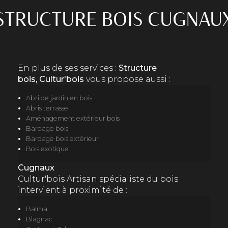
STRUCTURE BOIS CUGNAU
En plus de ses services :
Structure
bois, Cultur'bois
vous propose aussi :
Abri de jardin en bois
Abris terrasse
Aménagement extérieur bois
Bardage bois
Bardage bois extérieur
Bois exotique
Cugnaux
Cultur'bois Artisan spécialiste du bois
intervient à proximité de :
Balma
Blagnac