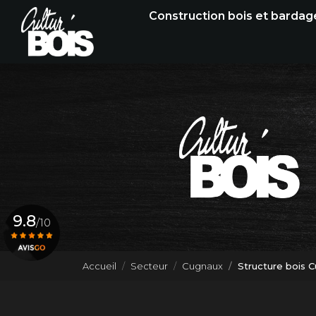
Navigation principale
Aller
Construction bois et bardag
au
contenu
principal
9.8
/10
Accueil
Secteur
Cugnaux
Structure bois 
Voir le certificat