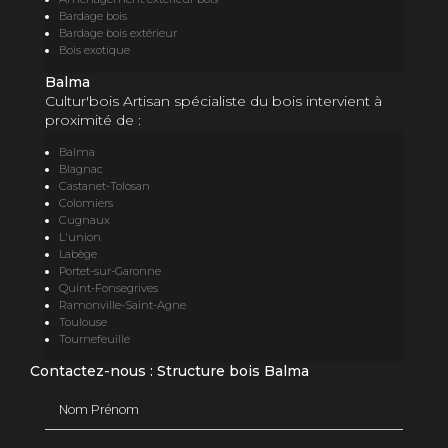
Bardage bois
Bardage bois extérieur
Bois exotique
Balma
Cultur'bois Artisan spécialiste du bois intervient à
proximité de :
Balma
Blagnac
Castanet-Tolosan
Colomiers
Cugnaux
L'union
Labège
Portet-sur-Garonne
Quint-Fonsegrives
Ramonville-Saint-Agne
Toulouse
Tournefeuille
Contactez-nous : Structure bois Balma
Nom Prénom
Email