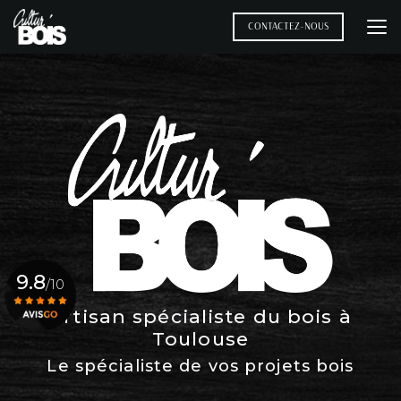
Aller
au
CONTACTEZ-NOUS
contenu
principal
9.8
/10
Artisan spécialiste du bois à
Toulouse
Voir le certificat
Le spécialiste de vos projets bois