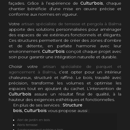
façades. Grâce à l’expérience de
Cultur'bois
, chaque
chantier bénéficie d’une mise en œuvre précise et
conforme aux normes en vigueur.
Votre
artisan spécialiste de terrasse et pergola à Balma
apporte des solutions personnalisées pour aménager
des espaces de vie extérieurs fonctionnels et élégants.
Ces structures permettent de créer des zones d’ombre
et de détente, en parfaite harmonie avec leur
environnement.
Cultur'bois
conçoit chaque projet avec
soin pour garantir une intégration naturelle et durable.
Choisir votre
artisan spécialiste de parquet et
agencement à Balma
, c’est opter pour un intérieur
chaleureux, structuré et raffiné. Le bois, travaillé avec
précision, transforme les volumes et optimise les
espaces tout en ajoutant du cachet. L’intervention de
Cultur'bois
assure un résultat final de qualité, à la
hauteur des exigences esthétiques et fonctionnelles.
En plus de ses services :
Structure
bois, Cultur'bois
vous propose aussi :
Abri de jardin en bois
Abris terrasse
Aménagement extérieur bois