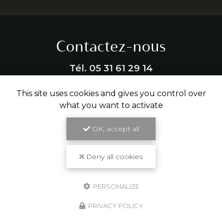
Contactez-nous
Tél.
05 31 61 29 14
This site uses cookies and gives you control over
ENVOYER UN MESSAGE
what you want to activate
OK, accept all
Partagez cette page
Facebook
X
Email
Deny all cookies
PERSONALIZE
PRIVACY POLICY