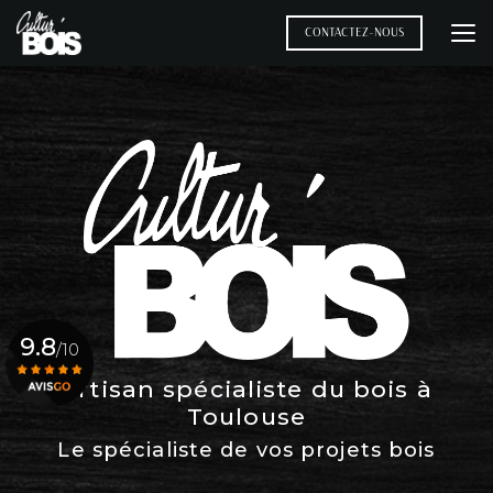
Aller
au
CONTACTEZ-NOUS
contenu
principal
9.8
/10
Artisan spécialiste du bois à
Toulouse
Voir le certificat
Le spécialiste de vos projets bois