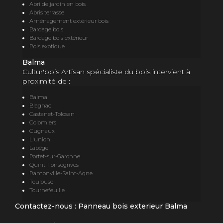
Abri de jardin en bois
Abris terrasse
Aménagement extérieur bois
Bardage bois
Bardage bois extérieur
Bois exotique
Balma
Cultur'bois Artisan spécialiste du bois intervient à
proximité de :
Balma
Blagnac
Castanet-Tolosan
Colomiers
Cugnaux
L'union
Labège
Portet-sur-Garonne
Quint-Fonsegrives
Ramonville-Saint-Agne
Toulouse
Tournefeuille
Contactez-nous : Panneau bois exterieur Balma
Nom Prénom