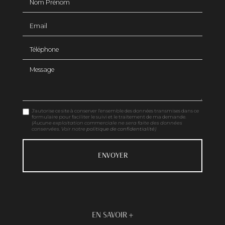
Email
Téléphone
Message
J'autorise ce site à conserver l'ensemble des données transmises dans ce
formulaire pour faciliter le suivi et le traitement de ma demande.
(Aucune exploitation commerciale ne sera faite des données
conservées. Voir notre
politique de confidentialité
)
EN SAVOIR +