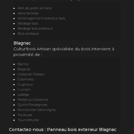
Abri de jardin en bois
Abris terrasse
Aménagement extérieur bois
Bardage bois
Bardage bois extérieur
Bois exotique
Blagnac
Cultur'bois Artisan spécialiste du bois intervient à
proximité de :
Balma
Blagnac
Castanet-Tolosan
Colomiers
Cugnaux
L'union
Labège
Portet-sur-Garonne
Quint-Fonsegrives
Ramonville-Saint-Agne
Toulouse
Tournefeuille
Contactez-nous : Panneau bois exterieur Blagnac