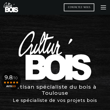
Aller
au
CONTACTEZ-NOUS
contenu
principal
9.8
/10
Artisan spécialiste du bois à
Toulouse
Voir le certificat
Le spécialiste de vos projets bois