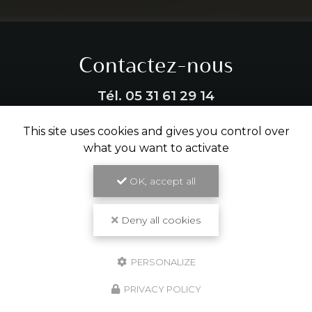
Contactez-nous
Tél.
05 31 61 29 14
This site uses cookies and gives you control over
ENVOYER UN MESSAGE
what you want to activate
OK, accept all
Partagez cette page
Facebook
X
Email
Deny all cookies
PERSONALIZE
PRIVACY POLICY