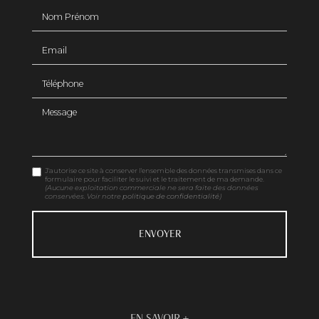
Nom Prénom
Email
Téléphone
Message
J'autorise ce site à conserver l'ensemble des données transmises dans ce
formulaire pour faciliter le suivi et le traitement de ma demande.
(Aucune exploitation commerciale ne sera faite des données
conservées. Voir notre
politique de confidentialité
)
EN SAVOIR +