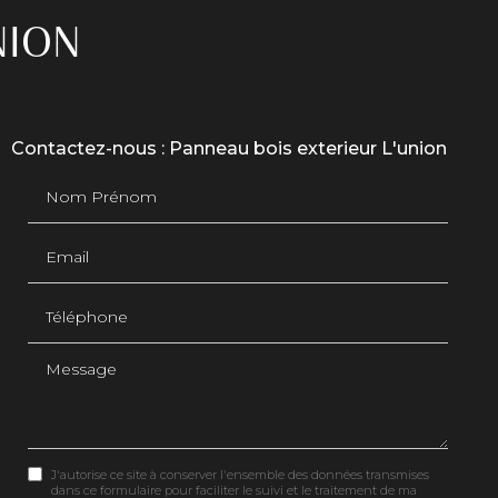
NION
Contactez-nous : Panneau bois exterieur L'union
Nom Prénom
Email
Téléphone
Message
J'autorise ce site à conserver l'ensemble des données transmises
dans ce formulaire pour faciliter le suivi et le traitement de ma