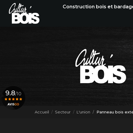
Navigation principale
Aller
Construction bois et bardag
au
contenu
principal
9.8
/10
Accueil
Secteur
L'union
Panneau bois exte
Voir le certificat