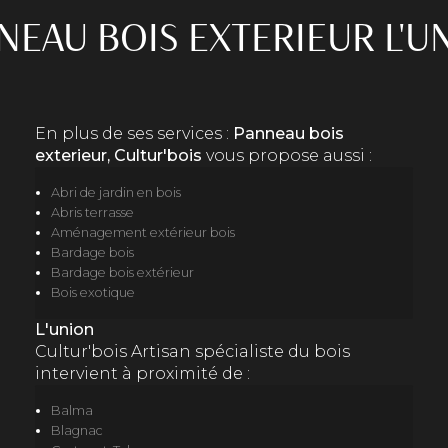
NEAU BOIS EXTERIEUR L'U
En plus de ses services :
Panneau bois
exterieur, Cultur'bois
vous propose aussi :
Abri de jardin en bois
Abris terrasse
Aménagement extérieur bois
Bardage bois
Bardage bois extérieur
Bois exotique
L'union
Cultur'bois Artisan spécialiste du bois
intervient à proximité de :
Balma
Blagnac