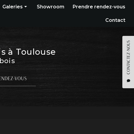
Galeries
Showroom
Prendre rendez-vous
Construction bois
Contact
Bardage
Terrasse
CONTACTEZ-NOUS
is à Toulouse
Pergola
 bois
Parquet
Agencement
ENDEZ-VOUS