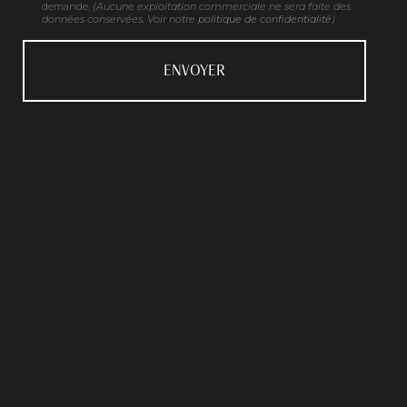
demande.
(Aucune exploitation commerciale ne sera faite des
données conservées. Voir notre
politique de confidentialité
)