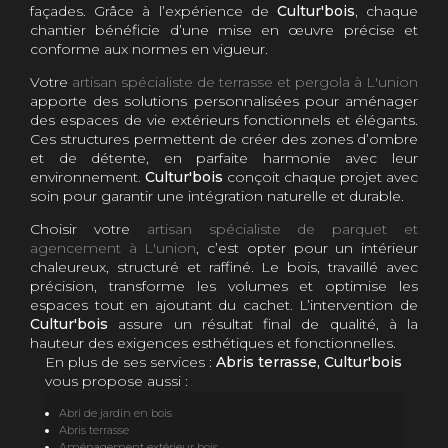
façades. Grâce à l’expérience de
Cultur'bois
, chaque
chantier bénéficie d’une mise en œuvre précise et
conforme aux normes en vigueur.
Votre
artisan spécialiste de terrasse et pergola à L'union
apporte des solutions personnalisées pour aménager
des espaces de vie extérieurs fonctionnels et élégants.
Ces structures permettent de créer des zones d’ombre
et de détente, en parfaite harmonie avec leur
environnement.
Cultur'bois
conçoit chaque projet avec
soin pour garantir une intégration naturelle et durable.
Choisir votre
artisan spécialiste de parquet et
agencement à L'union
, c’est opter pour un intérieur
chaleureux, structuré et raffiné. Le bois, travaillé avec
précision, transforme les volumes et optimise les
espaces tout en ajoutant du cachet. L’intervention de
Cultur'bois
assure un résultat final de qualité, à la
hauteur des exigences esthétiques et fonctionnelles.
En plus de ses services :
Abris terrasse, Cultur'bois
vous propose aussi :
Abri de jardin en bois
Abris terrasse
Aménagement extérieur bois