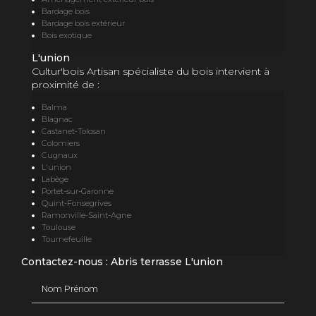
Bardage bois
Bardage bois extérieur
Bois exotique
L'union
Cultur'bois Artisan spécialiste du bois intervient à
proximité de :
Balma
Blagnac
Castanet-Tolosan
Colomiers
Cugnaux
L'union
Labège
Portet-sur-Garonne
Quint-Fonsegrives
Ramonville-Saint-Agne
Toulouse
Tournefeuille
Contactez-nous : Abris terrasse L'union
Nom Prénom
Email