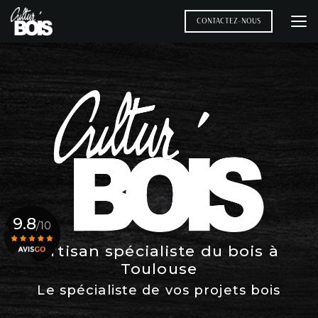
Aller
au
CONTACTEZ-NOUS
contenu
principal
9.8
/10
Artisan spécialiste du bois à
Toulouse
Voir le certificat
Le spécialiste de vos projets bois