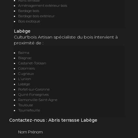
Abris terrasse
Aménagement extérieur bois
Bardage bois
Bardage bois extérieur
Bois exotique
Labège
Cultur'bois Artisan spécialiste du bois intervient à
proximité de :
Balma
Blagnac
Castanet-Tolosan
Colomiers
Cugnaux
L'union
Labège
Portet-sur-Garonne
Quint-Fonsegrives
Ramonville-Saint-Agne
Toulouse
Tournefeuille
Contactez-nous : Abris terrasse Labège
Nom Prénom