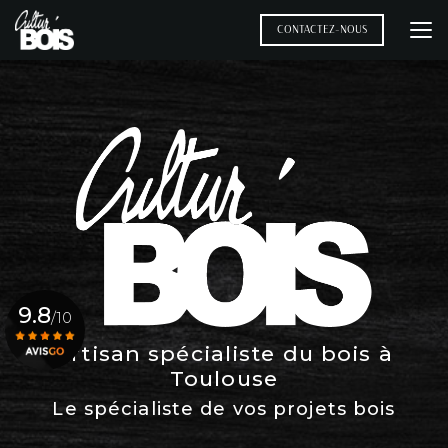
Aller
au
CONTACTEZ-NOUS
contenu
principal
9.8
/10
Artisan spécialiste du bois à
Toulouse
Voir le certificat
Le spécialiste de vos projets bois