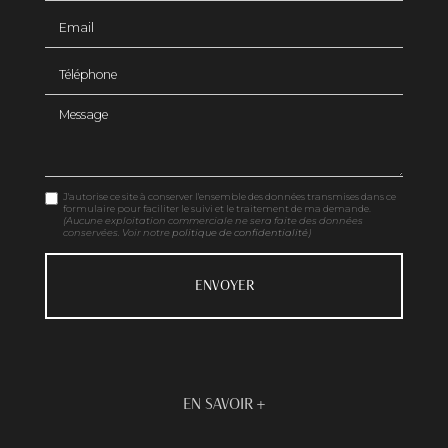
Email
Téléphone
Message
J'autorise ce site à conserver l'ensemble des données transmises dans ce
formulaire pour faciliter le suivi et le traitement de ma demande.
(Aucune exploitation commerciale ne sera faite des données
conservées. Voir notre
politique de confidentialité
)
EN SAVOIR +