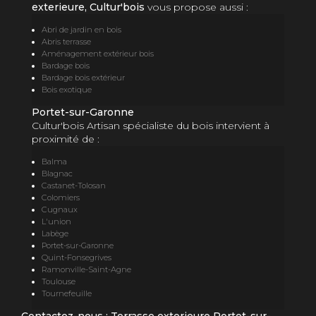
exterieure, Cultur'bois
vous propose aussi :
Abri de jardin en bois
Abris terrasse
Aménagement extérieur bois
Bardage bois
Bardage bois extérieur
Bois exotique
Portet-sur-Garonne
Cultur'bois Artisan spécialiste du bois intervient à
proximité de :
Balma
Blagnac
Castanet-Tolosan
Colomiers
Cugnaux
L'union
Labège
Portet-sur-Garonne
Quint-Fonsegrives
Ramonville-Saint-Agne
Toulouse
Tournefeuille