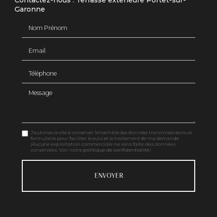
Contactez-nous : Terrasse exterieure Portet-sur-
Garonne
Nom Prénom
Email
Téléphone
Message
J'autorise ce site à conserver l'ensemble des données transmises dans ce
formulaire pour faciliter le suivi et le traitement de ma demande.
(Aucune exploitation commerciale ne sera faite des données
conservées. Voir notre
politique de confidentialité
)