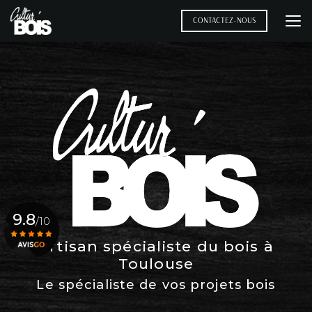
Aller
au
CONTACTEZ-NOUS
contenu
principal
9.8
/10
Artisan spécialiste du bois à
Toulouse
Voir le certificat
Le spécialiste de vos projets bois