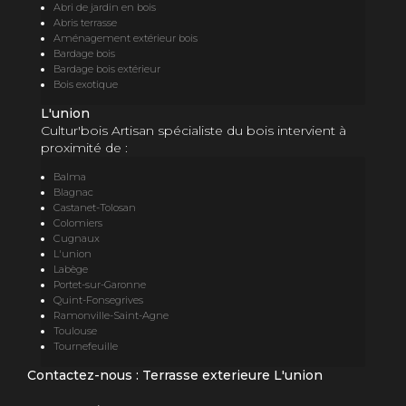
Abri de jardin en bois
Abris terrasse
Aménagement extérieur bois
Bardage bois
Bardage bois extérieur
Bois exotique
L'union
Cultur'bois Artisan spécialiste du bois intervient à
proximité de :
Balma
Blagnac
Castanet-Tolosan
Colomiers
Cugnaux
L'union
Labège
Portet-sur-Garonne
Quint-Fonsegrives
Ramonville-Saint-Agne
Toulouse
Tournefeuille
Contactez-nous : Terrasse exterieure L'union
Nom Prénom