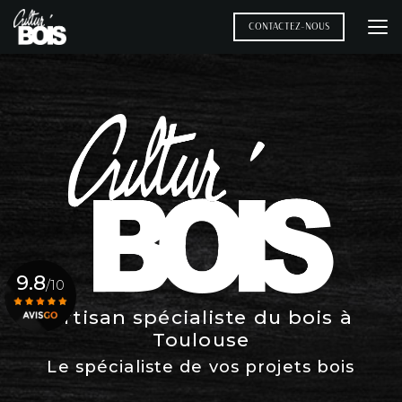
Aller
au
CONTACTEZ-NOUS
contenu
principal
9.8
/10
Artisan spécialiste du bois à
Toulouse
Voir le certificat
Le spécialiste de vos projets bois