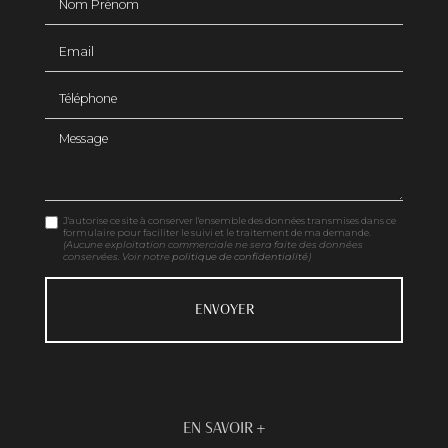
Email
Téléphone
Message
J'autorise ce site à conserver l'ensemble des données transmises dans ce
formulaire pour faciliter le suivi et le traitement de ma demande.
(Aucune exploitation commerciale ne sera faite des données
conservées. Voir notre
politique de confidentialité
)
EN SAVOIR +