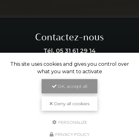
Contactez-nous
Tél.
05 31 61 29 14
This site uses cookies and gives you control over
ENVOYER UN MESSAGE
what you want to activate
OK, accept all
Partagez cette page
Deny all cookies
Facebook
X
Email
PERSONALIZE
PRIVACY POLICY