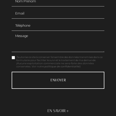
Email
Téléphone
Message
J'autorise ce site à conserver l'ensemble des données transmises dans ce
formulaire pour faciliter le suivi et le traitement de ma demande.
(Aucune exploitation commerciale ne sera faite des données
conservées. Voir notre
politique de confidentialité
)
EN SAVOIR +