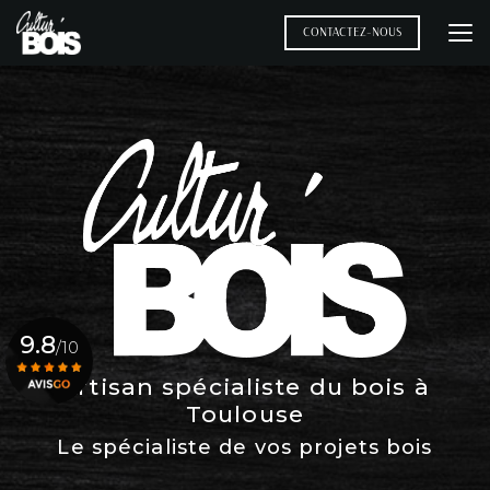
Aller
au
CONTACTEZ-NOUS
contenu
principal
9.8
/10
Artisan spécialiste du bois à
Toulouse
Voir le certificat
Le spécialiste de vos projets bois