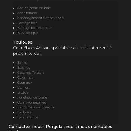
Abri de jardin en bois
Abris terrasse
Aménagement extérieur bois
Bardage bois
Bardage bois extérieur
Bois exotique
Toulouse
Cultur'bois Artisan spécialiste du bois intervient à
proximité de :
Balma
Blagnac
Castanet-Tolosan
Colomiers
Cugnaux
L'union
Labège
Portet-sur-Garonne
Quint-Fonsegrives
Ramonville-Saint-Agne
Toulouse
Tournefeuille
Contactez-nous : Pergola avec lames orientables