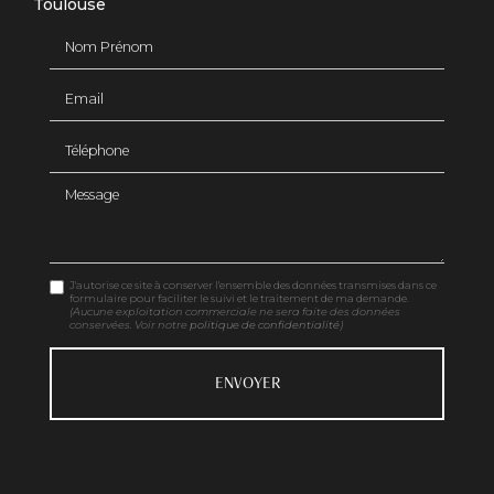
Toulouse
Nom Prénom
Email
Téléphone
Message
J'autorise ce site à conserver l'ensemble des données transmises dans ce
formulaire pour faciliter le suivi et le traitement de ma demande.
(Aucune exploitation commerciale ne sera faite des données
conservées. Voir notre
politique de confidentialité
)