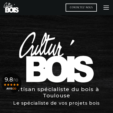
Aller
au
CONTACTEZ-NOUS
contenu
principal
9.8
/10
Artisan spécialiste du bois à
Toulouse
Voir le certificat
Le spécialiste de vos projets bois