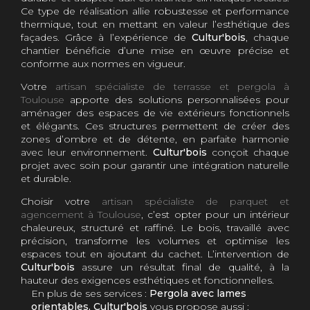
Ce type de réalisation allie robustesse et performance
thermique, tout en mettant en valeur l’esthétique des
façades. Grâce à l’expérience de
Cultur'bois
, chaque
chantier bénéficie d’une mise en œuvre précise et
conforme aux normes en vigueur.
Votre
artisan spécialiste de terrasse et pergola à
Toulouse
apporte des solutions personnalisées pour
aménager des espaces de vie extérieurs fonctionnels
et élégants. Ces structures permettent de créer des
zones d’ombre et de détente, en parfaite harmonie
avec leur environnement.
Cultur'bois
conçoit chaque
projet avec soin pour garantir une intégration naturelle
et durable.
Choisir votre
artisan spécialiste de parquet et
agencement à Toulouse
, c’est opter pour un intérieur
chaleureux, structuré et raffiné. Le bois, travaillé avec
précision, transforme les volumes et optimise les
espaces tout en ajoutant du cachet. L’intervention de
Cultur'bois
assure un résultat final de qualité, à la
hauteur des exigences esthétiques et fonctionnelles.
En plus de ses services :
Pergola avec lames
orientables, Cultur'bois
vous propose aussi :