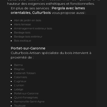
hauteur des exigences esthétiques et fonctionnelles.
En plus de ses services :
Pergola avec lames
orientables, Cultur'bois
vous propose aussi :
Abri de jardin en bois
Abris terrasse
Aménagement extérieur bois
Bardage bois
Bardage bois extérieur
Bois exotique
Portet-sur-Garonne
Cultur'bois Artisan spécialiste du bois intervient à
proximité de :
Balma
Blagnac
Castanet-Tolosan
Colomiers
Cugnaux
L'union
Labège
Portet-sur-Garonne
Quint-Fonsegrives
Ramonville-Saint-Agne
Toulouse