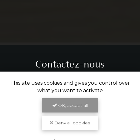
Contactez-nous
Tél.
05 31 61 29 14
This site uses cookies and gives you control over
what you want to activate
ENVOYER UN MESSAGE
OK, accept all
Partagez cette page
Deny all cookies
Facebook
X
Email