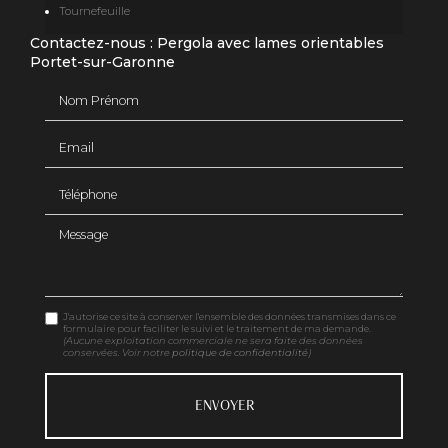
Tournefeuille
Contactez-nous : Pergola avec lames orientables
Portet-sur-Garonne
Nom Prénom
Email
Téléphone
Message
J'autorise ce site à conserver l'ensemble des données transmises dans ce
formulaire pour faciliter le suivi et le traitement de ma demande.
(Aucune exploitation commerciale ne sera faite des données
conservées. Voir notre
politique de confidentialité
)