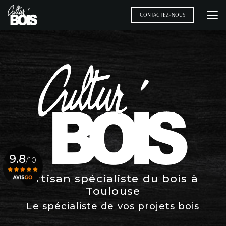
Aller
au
CONTACTEZ-NOUS
contenu
principal
9.8
/10
Artisan spécialiste du bois à
Toulouse
Voir le certificat
Le spécialiste de vos projets bois