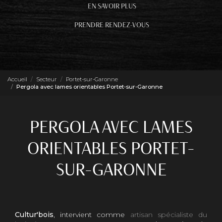
EN SAVOIR PLUS
PRENDRE RENDEZ-VOUS
Accueil
Secteur
Portet-sur-Garonne
Pergola avec lames orientables Portet-sur-Garonne
PERGOLA AVEC LAMES
ORIENTABLES PORTET-
SUR-GARONNE
Cultur'bois
, intervient comme
artisan spécialiste du