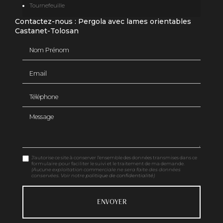
Tournefeuille
Contactez-nous : Pergola avec lames orientables
Castanet-Tolosan
Nom Prénom
Email
Téléphone
Message
J'autorise ce site à conserver l'ensemble des données transmises dans ce
formulaire pour faciliter le suivi et le traitement de ma demande.
(Aucune exploitation commerciale ne sera faite des données
conservées. Voir notre
politique de confidentialité
)