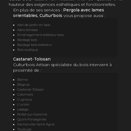
hauteur des exigences esthétiques et fonctionnelles.
En plus de ses services :
Pergola avec lames
orientables, Cultur'bois
vous propose aussi :
Abri de jardin en bois
Abris terrasse
Aménagement extérieur bois
Bardage bois
Bardage bois extérieur
Bois exotique
Castanet-Tolosan
Cultur'bois Artisan spécialiste du bois intervient à
proximité de :
Balma
Blagnac
Castanet-Tolosan
Colomiers
Cugnaux
L'union
Labège
Portet-sur-Garonne
Quint-Fonsegrives
Ramonville-Saint-Agne
Toulouse