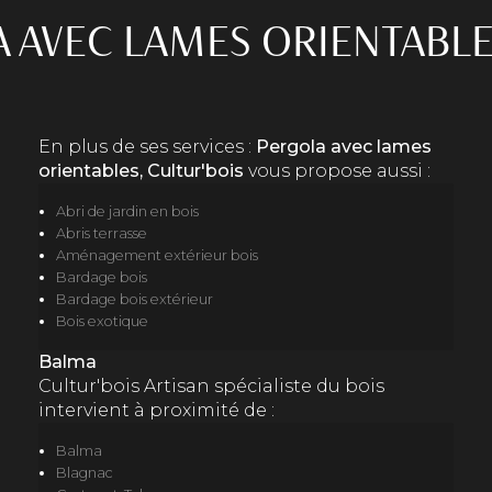
 AVEC LAMES ORIENTABL
En plus de ses services :
Pergola avec lames
orientables, Cultur'bois
vous propose aussi :
Abri de jardin en bois
Abris terrasse
Aménagement extérieur bois
Bardage bois
Bardage bois extérieur
Bois exotique
Balma
Cultur'bois Artisan spécialiste du bois
intervient à proximité de :
Balma
Blagnac