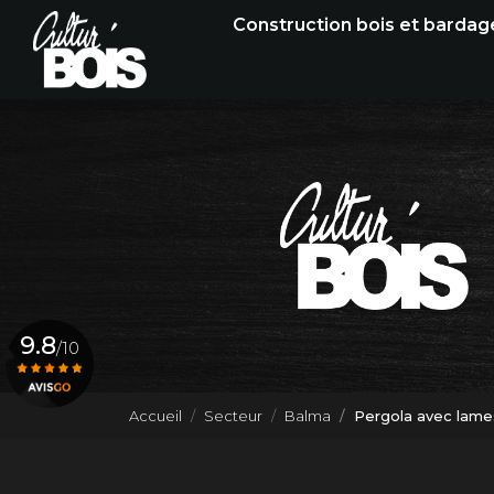
Navigation principale
Aller
Construction bois et bardag
au
contenu
principal
9.8
/10
Accueil
Secteur
Balma
Pergola avec lame
Voir le certificat