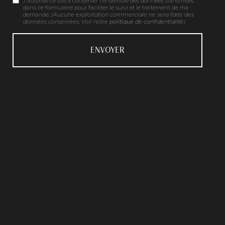
J'autorise ce site à conserver l'ensemble des données transmises
dans ce formulaire pour faciliter le suivi et le traitement de ma
demande.
(Aucune exploitation commerciale ne sera faite des
données conservées. Voir notre
politique de confidentialité
)