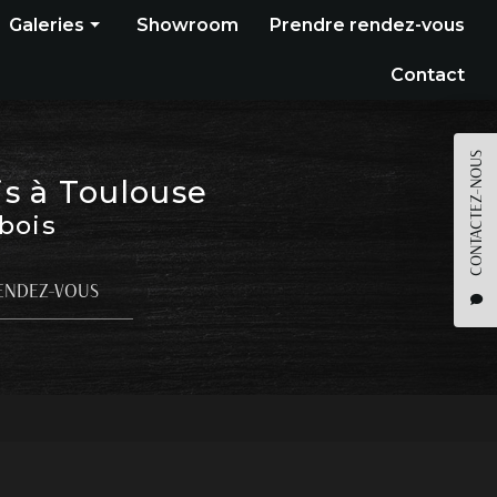
Galeries
Showroom
Prendre rendez-vous
Construction bois
Contact
Bardage
Terrasse
CONTACTEZ-NOUS
is à Toulouse
Pergola
 bois
Parquet
Agencement
ENDEZ-VOUS