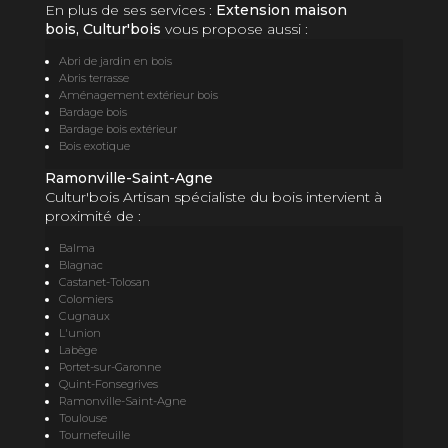
En plus de ses services :
Extension maison
bois, Cultur'bois
vous propose aussi :
Abri de jardin en bois
Abris terrasse
Aménagement extérieur bois
Bardage bois
Bardage bois extérieur
Bois exotique
Ramonville-Saint-Agne
Cultur'bois Artisan spécialiste du bois intervient à
proximité de :
Balma
Blagnac
Castanet-Tolosan
Colomiers
Cugnaux
L'union
Labège
Portet-sur-Garonne
Quint-Fonsegrives
Ramonville-Saint-Agne
Toulouse
Tournefeuille