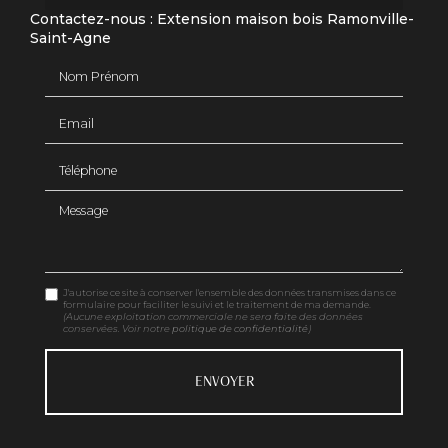
Contactez-nous : Extension maison bois Ramonville-
Saint-Agne
Nom Prénom
Email
Téléphone
Message
J'autorise ce site à conserver l'ensemble des données transmises dans ce
formulaire pour faciliter le suivi et le traitement de ma demande.
(Aucune exploitation commerciale ne sera faite des données
conservées. Voir notre
politique de confidentialité
)