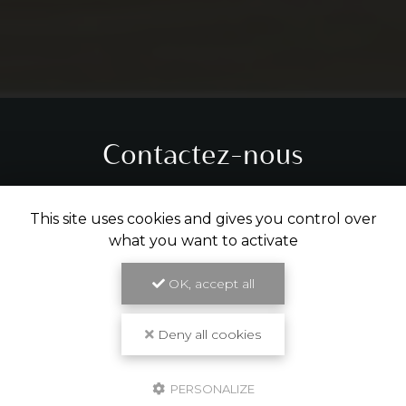
Contactez-nous
Tél.
05 31 61 29 14
This site uses cookies and gives you control over
what you want to activate
ENVOYER UN MESSAGE
OK, accept all
Partagez cette page
Deny all cookies
Facebook
X
Email
PERSONALIZE