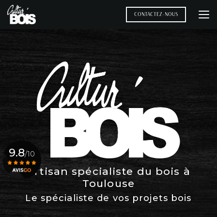
Aller
au
CONTACTEZ-NOUS
contenu
principal
9.8
/10
Artisan spécialiste du bois à
Toulouse
Voir le certificat
Le spécialiste de vos projets bois