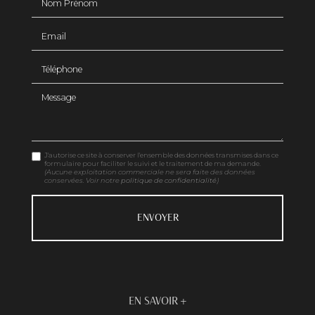
Email
Téléphone
Message
J'autorise ce site à conserver l'ensemble des données transmises dans ce
formulaire pour faciliter le suivi et le traitement de ma demande.
(Aucune exploitation commerciale ne sera faite des données
conservées. Voir notre
politique de confidentialité
)
EN SAVOIR +