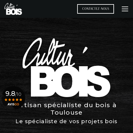
Aller
au
CONTACTEZ-NOUS
contenu
principal
9.8
/10
Artisan spécialiste du bois à
Toulouse
Voir le certificat
Le spécialiste de vos projets bois