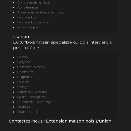
Abri de jardin en bois
Abris terrasse
Aménagement extérieur bois
Bardage bois
Bardage bois extérieur
Bois exotique
L'union
Cultur'bois Artisan spécialiste du bois intervient à
proximité de :
Balma
Blagnac
Castanet-Tolosan
Colomiers
Cugnaux
L'union
Labège
Portet-sur-Garonne
Quint-Fonsegrives
Ramonville-Saint-Agne
Toulouse
Tournefeuille
Contactez-nous : Extension maison bois L'union
Nom Prénom