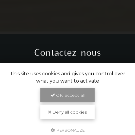
Contactez-nous
Tél.
05 31 61 29 14
This site uses cookies and gives you control over
what you want to activate
ENVOYER UN MESSAGE
OK, accept all
Partagez cette page
Deny all cookies
Facebook
X
Email
PERSONALIZE