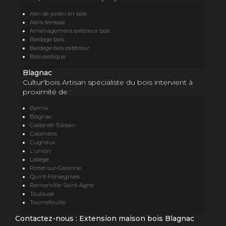
Abri de jardin en bois
Abris terrasse
Aménagement extérieur bois
Bardage bois
Bardage bois extérieur
Bois exotique
Blagnac
Cultur'bois Artisan spécialiste du bois intervient à
proximité de :
Balma
Blagnac
Castanet-Tolosan
Colomiers
Cugnaux
L'union
Labège
Portet-sur-Garonne
Quint-Fonsegrives
Ramonville-Saint-Agne
Toulouse
Tournefeuille
Contactez-nous : Extension maison bois Blagnac