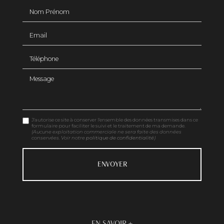
Nom Prénom
Email
Téléphone
Message
J'autorise ce site à conserver l'ensemble des données transmises dans ce
formulaire pour faciliter le suivi et le traitement de ma demande.
(Aucune exploitation commerciale ne sera faite des données
conservées. Voir notre
politique de confidentialité
)
EN SAVOIR +