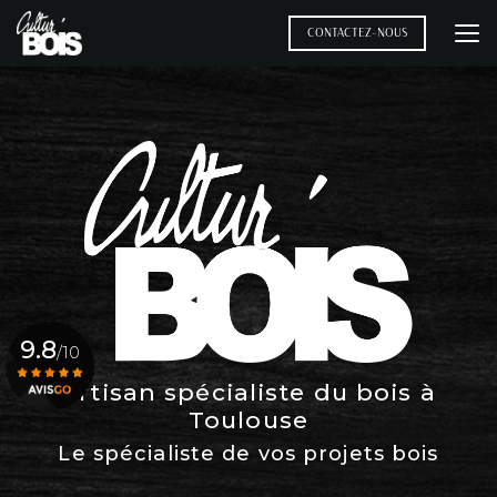
Aller
au
CONTACTEZ-NOUS
contenu
principal
9.8
/10
Artisan spécialiste du bois à
Toulouse
Voir le certificat
Le spécialiste de vos projets bois