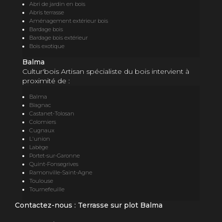
Abri de jardin en bois
Abris terrasse
Aménagement extérieur bois
Bardage bois
Bardage bois extérieur
Bois exotique
Balma
Cultur'bois Artisan spécialiste du bois intervient à
proximité de :
Balma
Blagnac
Castanet-Tolosan
Colomiers
Cugnaux
L'union
Labège
Portet-sur-Garonne
Quint-Fonsegrives
Ramonville-Saint-Agne
Toulouse
Tournefeuille
Contactez-nous : Terrasse sur plot Balma
Nom Prénom