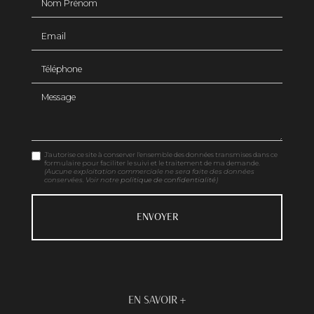
Email
Téléphone
Message
J'autorise ce site à conserver l'ensemble des données transmises dans ce
formulaire pour faciliter le suivi et le traitement de ma demande.
(Aucune exploitation commerciale ne sera faite des données
conservées. Voir notre
politique de confidentialité
)
EN SAVOIR +