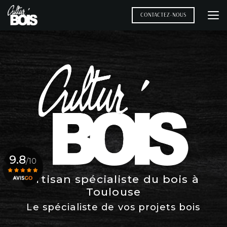
Aller
au
CONTACTEZ-NOUS
contenu
principal
9.8
/10
Artisan spécialiste du bois à
Toulouse
Voir le certificat
Le spécialiste de vos projets bois