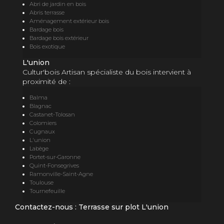
Abri de jardin en bois
Abris terrasse
Aménagement extérieur bois
Bardage bois
Bardage bois extérieur
Bois exotique
L'union
Cultur'bois Artisan spécialiste du bois intervient à
proximité de :
Balma
Blagnac
Castanet-Tolosan
Colomiers
Cugnaux
L'union
Labège
Portet-sur-Garonne
Quint-Fonsegrives
Ramonville-Saint-Agne
Toulouse
Tournefeuille
Contactez-nous : Terrasse sur plot L'union
Nom Prénom