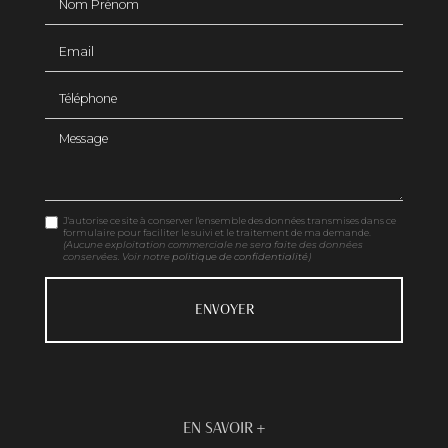
Email
Téléphone
Message
J'autorise ce site à conserver l'ensemble des données transmises dans ce
formulaire pour faciliter le suivi et le traitement de ma demande.
(Aucune exploitation commerciale ne sera faite des données
conservées. Voir notre
politique de confidentialité
)
EN SAVOIR +