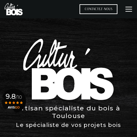
Aller
au
CONTACTEZ-NOUS
contenu
principal
9.8
/10
Artisan spécialiste du bois à
Toulouse
Voir le certificat
Le spécialiste de vos projets bois