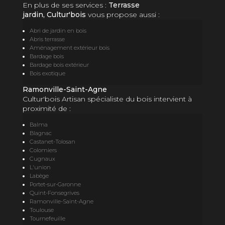
En plus de ses services :
Terrasse
jardin, Cultur'bois
vous propose aussi :
Abri de jardin en bois
Abris terrasse
Aménagement extérieur bois
Bardage bois
Bardage bois extérieur
Bois exotique
Ramonville-Saint-Agne
Cultur'bois Artisan spécialiste du bois intervient à
proximité de :
Balma
Blagnac
Castanet-Tolosan
Colomiers
Cugnaux
L'union
Labège
Portet-sur-Garonne
Quint-Fonsegrives
Ramonville-Saint-Agne
Toulouse
Tournefeuille