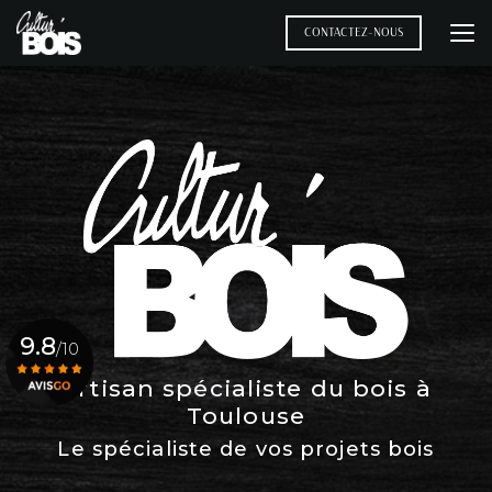
Aller
au
CONTACTEZ-NOUS
contenu
principal
9.8
/10
Artisan spécialiste du bois à
Toulouse
Voir le certificat
Le spécialiste de vos projets bois