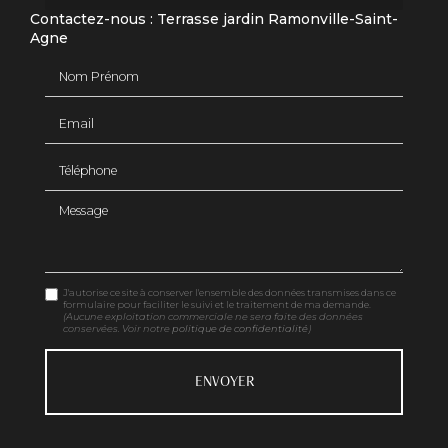
Contactez-nous : Terrasse jardin Ramonville-Saint-
Agne
Nom Prénom
Email
Téléphone
Message
J'autorise ce site à conserver l'ensemble des données transmises dans ce
formulaire pour faciliter le suivi et le traitement de ma demande.
(Aucune exploitation commerciale ne sera faite des données
conservées. Voir notre
politique de confidentialité
)