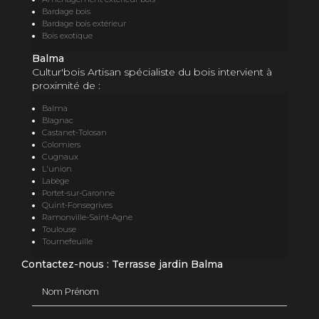
Bardage bois
Bardage bois extérieur
Bois exotique
Balma
Cultur'bois Artisan spécialiste du bois intervient à
proximité de :
Balma
Blagnac
Castanet-Tolosan
Colomiers
Cugnaux
L'union
Labège
Portet-sur-Garonne
Quint-Fonsegrives
Ramonville-Saint-Agne
Toulouse
Tournefeuille
Contactez-nous : Terrasse jardin Balma
Nom Prénom
Email