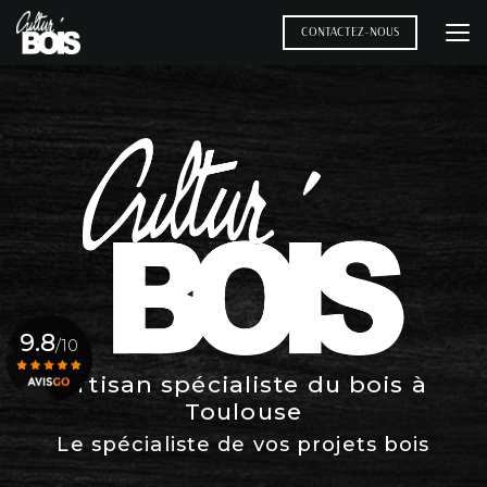
Aller
au
CONTACTEZ-NOUS
contenu
principal
9.8
/10
Artisan spécialiste du bois à
Toulouse
Voir le certificat
Le spécialiste de vos projets bois