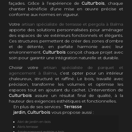
façades. Grâce à l’expérience de
Cultur'bois
, chaque
chantier bénéficie d’une mise en œuvre précise et
conforme aux normes en vigueur.
Votre
artisan spécialiste de terrasse et pergola à Balma
apporte des solutions personnalisées pour aménager
des espaces de vie extérieurs fonctionnels et élégants.
Ces structures permettent de créer des zones d’ombre
et de détente, en parfaite harmonie avec leur
environnement.
Cultur'bois
conçoit chaque projet avec
soin pour garantir une intégration naturelle et durable.
Choisir votre
artisan spécialiste de parquet et
agencement à Balma
, c’est opter pour un intérieur
chaleureux, structuré et raffiné. Le bois, travaillé avec
précision, transforme les volumes et optimise les
espaces tout en ajoutant du cachet. L’intervention de
Cultur'bois
assure un résultat final de qualité, à la
hauteur des exigences esthétiques et fonctionnelles.
En plus de ses services :
Terrasse
jardin, Cultur'bois
vous propose aussi :
Abri de jardin en bois
Abris terrasse
Aménagement extérieur bois