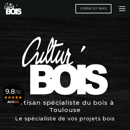
Aller
au
CONTACTEZ-NOUS
contenu
principal
9.8
/10
Artisan spécialiste du bois à
Toulouse
Voir le certificat
Le spécialiste de vos projets bois