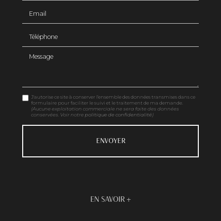
Email
Téléphone
Message
J'autorise ce site à conserver l'ensemble des données transmises dans ce
formulaire pour faciliter le suivi et le traitement de ma demande.
(Aucune exploitation commerciale ne sera faite des données
conservées. Voir notre
politique de confidentialité
)
EN SAVOIR +