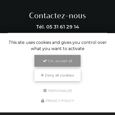
Contactez-nous
Tél.
05 31 61 29 14
ENVOYER UN MESSAGE
This site uses cookies and gives you control over
what you want to activate
OK, accept all
Partagez cette page
Facebook
X
Email
Deny all cookies
PERSONALIZE
PRIVACY POLICY