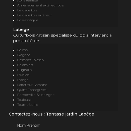
Abris terrasse
Aménagement extérieur bois
Bardage bois
Bardage bois extérieur
Bois exotique
Labège
Cultur'bois Artisan spécialiste du bois intervient à
proximité de :
Balma
Blagnac
Castanet-Tolosan
Colomiers
Cugnaux
L'union
Labège
Portet-sur-Garonne
Quint-Fonsegrives
Ramonville-Saint-Agne
Toulouse
Tournefeuille
Contactez-nous : Terrasse jardin Labège
Nom Prénom