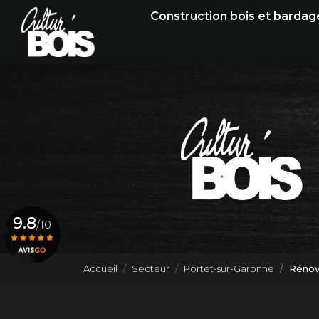
Navigation principale
Aller
Construction bois et bardag
au
contenu
principal
9.8
/10
Accueil
Secteur
Portet-sur-Garonne
Rénov
Voir le certificat