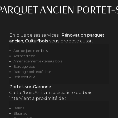
PARQUET ANCIEN PORTET
En plus de ses services :
Rénovation parquet
ancien, Cultur'bois
vous propose aussi :
Abri de jardin en bois
Abris terrasse
Aménagement extérieur bois
Bardage bois
Bardage bois extérieur
Bois exotique
Portet-sur-Garonne
Cultur'bois Artisan spécialiste du bois
intervient à proximité de :
Balma
Blagnac