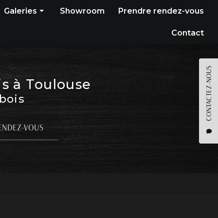
Galeries
Showroom
Prendre rendez-vous
Construction bois
Contact
Bardage
Terrasse
CONTACTEZ-NOUS
is à Toulouse
Pergola
 bois
Parquet
Agencement
ENDEZ-VOUS