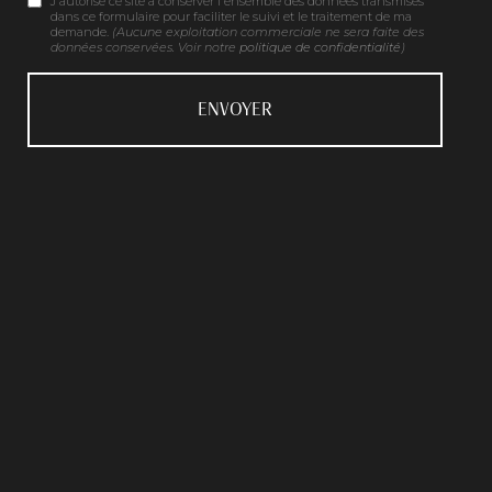
J'autorise ce site à conserver l'ensemble des données transmises
dans ce formulaire pour faciliter le suivi et le traitement de ma
demande.
(Aucune exploitation commerciale ne sera faite des
données conservées. Voir notre
politique de confidentialité
)