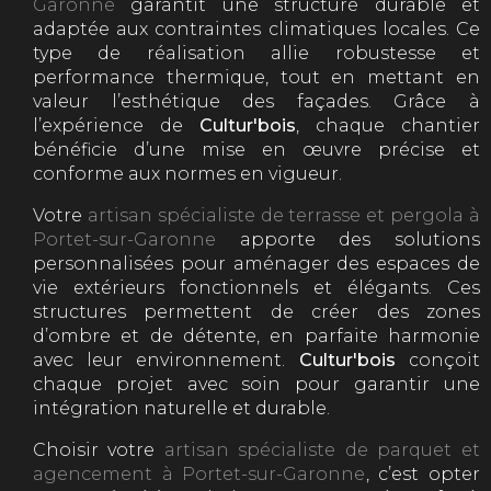
Garonne
garantit une structure durable et
adaptée aux contraintes climatiques locales. Ce
type de réalisation allie robustesse et
performance thermique, tout en mettant en
valeur l’esthétique des façades. Grâce à
l’expérience de
Cultur'bois
, chaque chantier
bénéficie d’une mise en œuvre précise et
conforme aux normes en vigueur.
Votre
artisan spécialiste de terrasse et pergola à
Portet-sur-Garonne
apporte des solutions
personnalisées pour aménager des espaces de
vie extérieurs fonctionnels et élégants. Ces
structures permettent de créer des zones
d’ombre et de détente, en parfaite harmonie
avec leur environnement.
Cultur'bois
conçoit
chaque projet avec soin pour garantir une
intégration naturelle et durable.
Choisir votre
artisan spécialiste de parquet et
agencement à Portet-sur-Garonne
, c’est opter