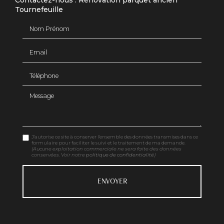
Contactez-nous : Rénovation parquet ancien
Tournefeuille
Nom Prénom
Email
Téléphone
Message
J'autorise ce site à conserver l'ensemble des données transmises dans ce
formulaire pour faciliter le suivi et le traitement de ma demande.
(Aucune exploitation commerciale ne sera faite des données
conservées. Voir notre
politique de confidentialité
)