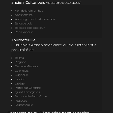
ancien, Cultur'bois
vous propose aussi :
Abri de jardin en bois
Abris terrasse
Aménagement extérieur bois
Bardage bois
Bardage bois extérieur
Bois exotique
Tournefeuille
Cultur'bois Artisan spécialiste du bois intervient à
proximité de :
Balma
Blagnac
Castanet-Tolosan
Colomiers
Cugnaux
L'union
Labège
Portet-sur-Garonne
Quint-Fonsegrives
Ramonville-Saint-Agne
Toulouse
Tournefeuille