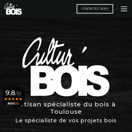
Aller
au
CONTACTEZ-NOUS
contenu
principal
9.8
/10
Artisan spécialiste du bois à
Toulouse
Voir le certificat
Le spécialiste de vos projets bois