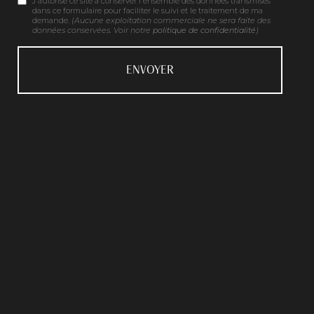
J'autorise ce site à conserver l'ensemble des données transmises
dans ce formulaire pour faciliter le suivi et le traitement de ma
demande.
(Aucune exploitation commerciale ne sera faite des
données conservées. Voir notre
politique de confidentialité
)