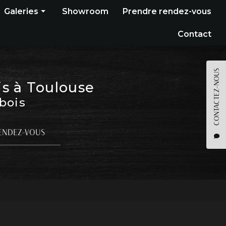
Galeries
Showroom
Prendre rendez-vous
Construction bois
Contact
Bardage
Terrasse
CONTACTEZ-NOUS
is à Toulouse
Pergola
 bois
Parquet
Agencement
ENDEZ-VOUS