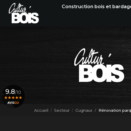
Navigation principale
Aller
Construction bois et bardag
au
contenu
principal
9.8
/10
Accueil
Secteur
Cugnaux
Rénovation parq
Voir le certificat