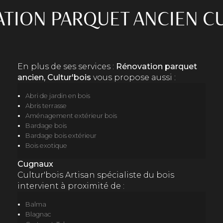
TION PARQUET ANCIEN C
En plus de ses services :
Rénovation parquet
ancien, Cultur'bois
vous propose aussi :
Abri de jardin en bois
Abris terrasse
Aménagement extérieur bois
Bardage bois
Bardage bois extérieur
Bois exotique
Cugnaux
Cultur'bois Artisan spécialiste du bois
intervient à proximité de :
Balma
Blagnac