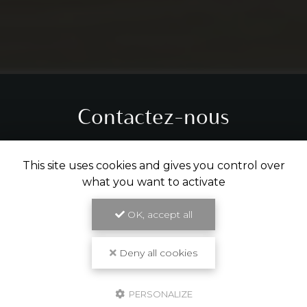
Contactez-nous
Tél.
05 31 61 29 14
This site uses cookies and gives you control over
what you want to activate
ENVOYER UN MESSAGE
OK, accept all
Partagez cette page
Deny all cookies
Facebook
X
Email
PERSONALIZE