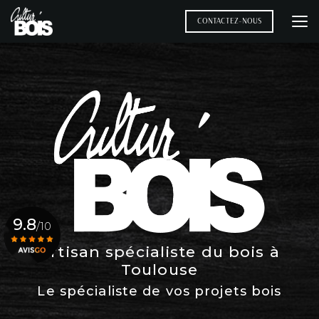
Aller
au
CONTACTEZ-NOUS
contenu
principal
9.8
/10
Artisan spécialiste du bois à
Toulouse
Voir le certificat
Le spécialiste de vos projets bois