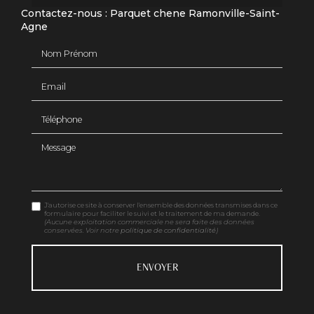
Contactez-nous : Parquet chene Ramonville-Saint-
Agne
Nom Prénom
Email
Téléphone
Message
J'autorise ce site à conserver l'ensemble des données transmises dans ce
formulaire pour faciliter le suivi et le traitement de ma demande.
(Aucune exploitation commerciale ne sera faite des données
conservées. Voir notre
politique de confidentialité
)