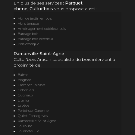
En plus de ses services :
Parquet
chene, Cultur'bois
vous propose aussi :
Abri de jardin en bois
Abris terrasse
Aménagement extérieur bois
Bardage bois
Bardage bois extérieur
Bois exotique
Ramonville-Saint-Agne
Cultur'bois Artisan spécialiste du bois intervient à
proximité de :
Balma
Blagnac
Castanet-Tolosan
Colomiers
Cugnaux
L'union
Labège
Portet-sur-Garonne
Quint-Fonsegrives
Ramonville-Saint-Agne
Toulouse
Tournefeuille