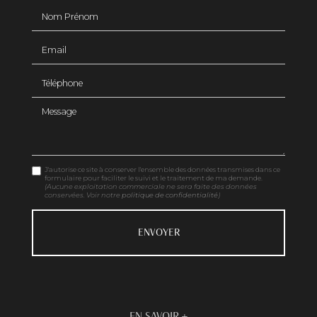
Nom Prénom
Email
Téléphone
Message
J'autorise ce site à conserver l'ensemble des données transmises dans ce
formulaire pour faciliter le suivi et le traitement de ma demande.
(Aucune exploitation commerciale ne sera faite des données
conservées. Voir notre
politique de confidentialité
)
EN SAVOIR +