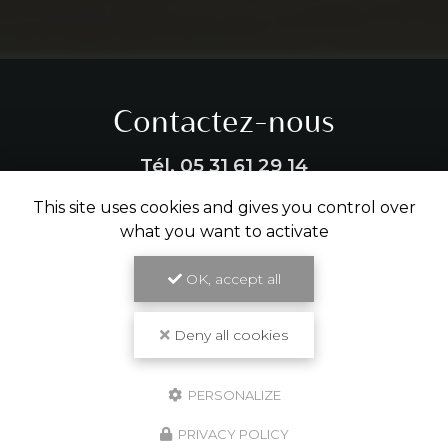
Contactez-nous
Tél.
05 31 61 29 14
This site uses cookies and gives you control over
ENVOYER UN MESSAGE
what you want to activate
OK, accept all
Partagez cette page
Deny all cookies
Facebook
X
Email
PERSONALIZE
PRIVACY POLICY