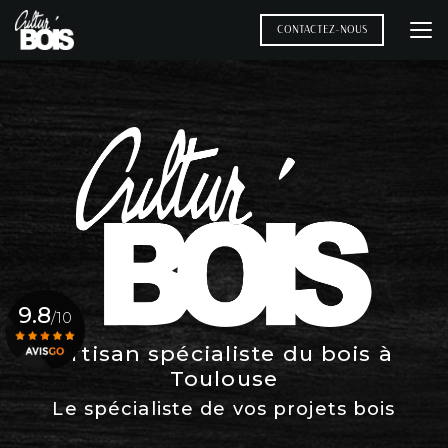
Aller
au
CONTACTEZ-NOUS
contenu
principal
9.8
/10
Artisan spécialiste du bois à
Toulouse
Voir le certificat
Le spécialiste de vos projets bois