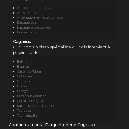
Abri de jardin en bois
Abris terrasse
Aménagement extérieur bois
Bardage bois
Bardage bois extérieur
Bois exotique
Cugnaux
Cultur'bois Artisan spécialiste du bois intervient à
proximité de :
Balma
Blagnac
Castanet-Tolosan
Colomiers
Cugnaux
L'union
Labège
Portet-sur-Garonne
Quint-Fonsegrives
Ramonville-Saint-Agne
Toulouse
Tournefeuille
Contactez-nous : Parquet chene Cugnaux