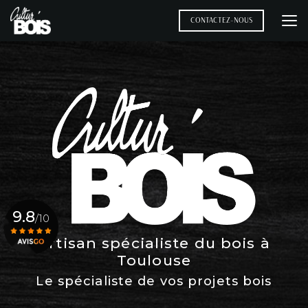
Aller
au
CONTACTEZ-NOUS
contenu
principal
9.8
/10
Artisan spécialiste du bois à
Toulouse
Voir le certificat
Le spécialiste de vos projets bois