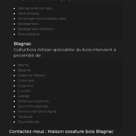
Abri de jardin en bois
Abris terrasse
Aménagement extérieur bois
Bardage bois
Bardage bois extérieur
Bois exotique
Blagnac
Cultur'bois Artisan spécialiste du bois intervient à
proximité de :
Balma
Blagnac
Castanet-Tolosan
Colomiers
Cugnaux
L'union
Labège
Portet-sur-Garonne
Quint-Fonsegrives
Ramonville-Saint-Agne
Toulouse
Tournefeuille
Contactez-nous : Maison ossature bois Blagnac