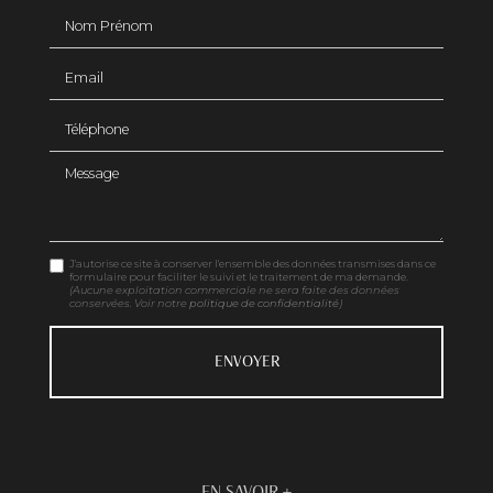
Nom Prénom
Email
Téléphone
Message
J'autorise ce site à conserver l'ensemble des données transmises dans ce
formulaire pour faciliter le suivi et le traitement de ma demande.
(Aucune exploitation commerciale ne sera faite des données
conservées. Voir notre
politique de confidentialité
)
EN SAVOIR +