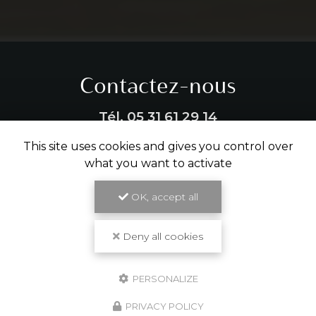
Contactez-nous
Tél.
05 31 61 29 14
This site uses cookies and gives you control over
ENVOYER UN MESSAGE
what you want to activate
OK, accept all
Partagez cette page
Deny all cookies
Facebook
X
Email
PERSONALIZE
PRIVACY POLICY