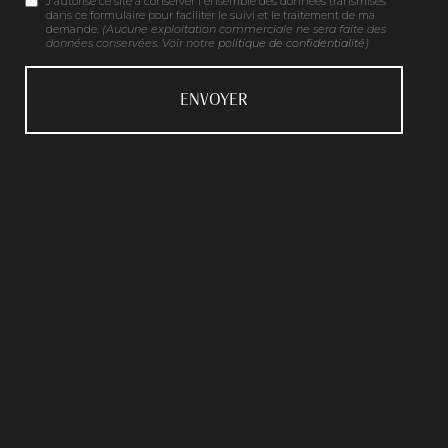
J'autorise ce site à conserver l'ensemble des données transmises
dans ce formulaire pour faciliter le suivi et le traitement de ma
demande.
(Aucune exploitation commerciale ne sera faite des
données conservées. Voir notre
politique de confidentialité
)