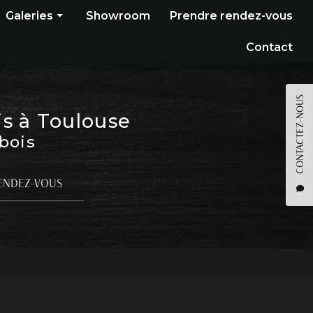
Galeries
Showroom
Prendre rendez-vous
Construction bois
Contact
Bardage
Terrasse
CONTACTEZ-NOUS
is à Toulouse
Pergola
 bois
Parquet
Agencement
ENDEZ-VOUS