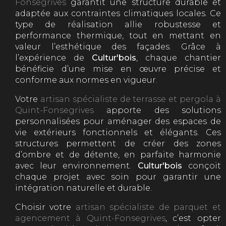
Fonsegrives
garantit une structure durable et
adaptée aux contraintes climatiques locales. Ce
type de réalisation allie robustesse et
performance thermique, tout en mettant en
valeur l’esthétique des façades. Grâce à
l’expérience de
Cultur'bois
, chaque chantier
bénéficie d’une mise en œuvre précise et
conforme aux normes en vigueur.
Votre
artisan spécialiste de terrasse et pergola à
Quint-Fonsegrives
apporte des solutions
personnalisées pour aménager des espaces de
vie extérieurs fonctionnels et élégants. Ces
structures permettent de créer des zones
d’ombre et de détente, en parfaite harmonie
avec leur environnement.
Cultur'bois
conçoit
chaque projet avec soin pour garantir une
intégration naturelle et durable.
Choisir votre
artisan spécialiste de parquet et
agencement à Quint-Fonsegrives
, c’est opter