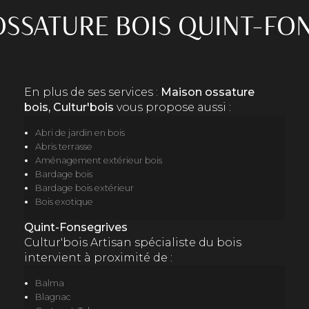
SSATURE BOIS QUINT-FO
En plus de ses services :
Maison ossature
bois, Cultur'bois
vous propose aussi :
Abri de jardin en bois
Abris terrasse
Aménagement extérieur bois
Bardage bois
Bardage bois extérieur
Bois exotique
Quint-Fonsegrives
Cultur'bois Artisan spécialiste du bois
intervient à proximité de :
Balma
Blagnac