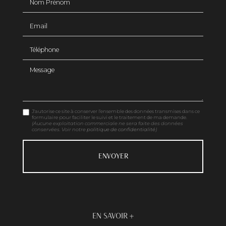
Email
Téléphone
Message
J'autorise ce site à conserver l'ensemble des données transmises dans ce
formulaire pour faciliter le suivi et le traitement de ma demande.
(Aucune exploitation commerciale ne sera faite des données
conservées. Voir notre
politique de confidentialité
)
EN SAVOIR +