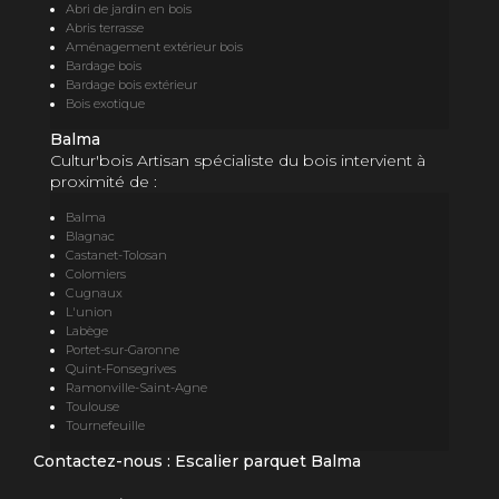
Abri de jardin en bois
Abris terrasse
Aménagement extérieur bois
Bardage bois
Bardage bois extérieur
Bois exotique
Balma
Cultur'bois Artisan spécialiste du bois intervient à
proximité de :
Balma
Blagnac
Castanet-Tolosan
Colomiers
Cugnaux
L'union
Labège
Portet-sur-Garonne
Quint-Fonsegrives
Ramonville-Saint-Agne
Toulouse
Tournefeuille
Contactez-nous : Escalier parquet Balma
Nom Prénom