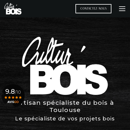
Aller
au
CONTACTEZ-NOUS
contenu
principal
9.8
/10
Artisan spécialiste du bois à
Toulouse
Voir le certificat
Le spécialiste de vos projets bois