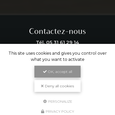
Contactez-nous
Tél.
05 31 61 29 14
This site uses cookies and gives you control over
ENVOYER UN MESSAGE
what you want to activate
OK, accept all
Partagez cette page
Deny all cookies
Facebook
X
Email
PERSONALIZE
PRIVACY POLICY