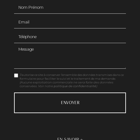
Nom Prénom
Email
Téléphone
Message
J'autorise ce site à conserver l'ensemble des données transmises dans ce
formulaire pour faciliter le suivi et le traitement de ma demande.
(Aucune exploitation commerciale ne sera faite des données
conservées. Voir notre
politique de confidentialité
)
EN SAVOIR +