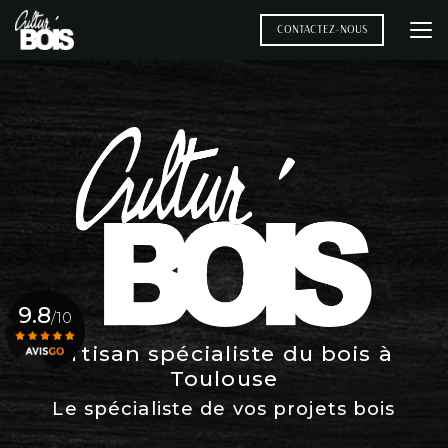
Aller
au
CONTACTEZ-NOUS
contenu
principal
9.8
/10
Artisan spécialiste du bois à
Toulouse
Voir le certificat
Le spécialiste de vos projets bois