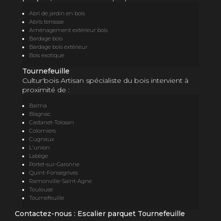
Abri de jardin en bois
Abris terrasse
Aménagement extérieur bois
Bardage bois
Bardage bois extérieur
Bois exotique
Tournefeuille
Cultur'bois Artisan spécialiste du bois intervient à
proximité de :
Balma
Blagnac
Castanet-Tolosan
Colomiers
Cugnaux
L'union
Labège
Portet-sur-Garonne
Quint-Fonsegrives
Ramonville-Saint-Agne
Toulouse
Tournefeuille
Contactez-nous : Escalier parquet Tournefeuille