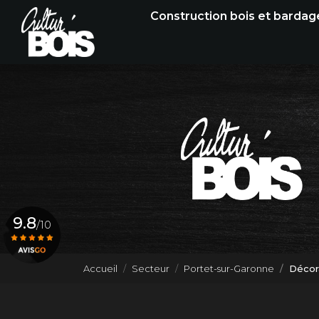
Navigation principale
Aller
Construction bois et bardag
au
contenu
principal
9.8
/10
Accueil
Secteur
Portet-sur-Garonne
Décora
Voir le certificat