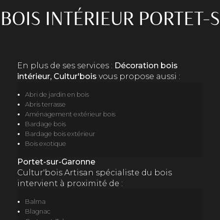
BOIS INTÉRIEUR PORTET
En plus de ses services :
Décoration bois
intérieur, Cultur'bois
vous propose aussi :
Abri de jardin en bois
Abris terrasse
Aménagement extérieur bois
Bardage bois
Bardage bois extérieur
Bois exotique
Portet-sur-Garonne
Cultur'bois Artisan spécialiste du bois
intervient à proximité de :
Balma
Blagnac