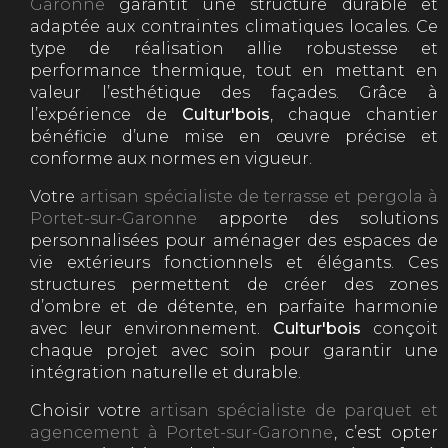
Garonne
garantit une structure durable et
adaptée aux contraintes climatiques locales. Ce
type de réalisation allie robustesse et
performance thermique, tout en mettant en
valeur l’esthétique des façades. Grâce à
l’expérience de
Cultur'bois
, chaque chantier
bénéficie d’une mise en œuvre précise et
conforme aux normes en vigueur.
Votre
artisan spécialiste de terrasse et pergola à
Portet-sur-Garonne
apporte des solutions
personnalisées pour aménager des espaces de
vie extérieurs fonctionnels et élégants. Ces
structures permettent de créer des zones
d’ombre et de détente, en parfaite harmonie
avec leur environnement.
Cultur'bois
conçoit
chaque projet avec soin pour garantir une
intégration naturelle et durable.
Choisir votre
artisan spécialiste de parquet et
agencement à Portet-sur-Garonne
, c’est opter