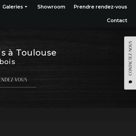
Galeries
Showroom
Prendre rendez-vous
Construction bois
Contact
Bardage
Terrasse
CONTACTEZ-NOUS
is à Toulouse
Pergola
 bois
Parquet
Agencement
ENDEZ-VOUS