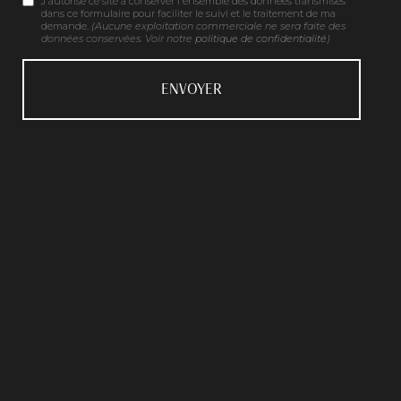
J'autorise ce site à conserver l'ensemble des données transmises
dans ce formulaire pour faciliter le suivi et le traitement de ma
demande.
(Aucune exploitation commerciale ne sera faite des
données conservées. Voir notre
politique de confidentialité
)