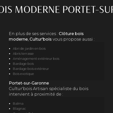
OIS MODERNE PORTET-S
En plus de ses services :
Clôture bois
moderne, Cultur'bois
vous propose aussi :
Abri de jardin en bois
Abris terrasse
Aménagement extérieur bois
Bardage bois
Bardage bois extérieur
Bois exotique
Portet-sur-Garonne
Cultur'bois Artisan spécialiste du bois
intervient à proximité de :
Balma
Blagnac