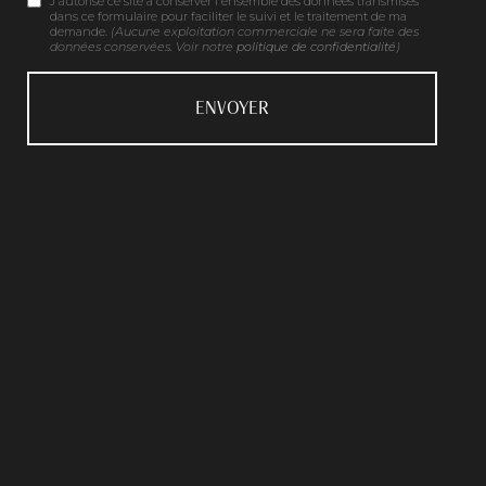
J'autorise ce site à conserver l'ensemble des données transmises
dans ce formulaire pour faciliter le suivi et le traitement de ma
demande.
(Aucune exploitation commerciale ne sera faite des
données conservées. Voir notre
politique de confidentialité
)