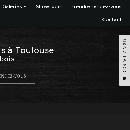
Galeries
Showroom
Prendre rendez-vous
Construction bois
Contact
Bardage
Terrasse
CONTACTEZ-NOUS
is à Toulouse
Pergola
 bois
Parquet
Agencement
ENDEZ-VOUS