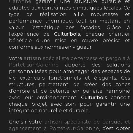
Garonne
garantit une structure durable et
adaptée aux contraintes climatiques locales. Ce
type de réalisation allie robustesse et
performance thermique, tout en mettant en
valeur l’esthétique des façades. Grâce à
l’expérience de
Cultur'bois
, chaque chantier
bénéficie d’une mise en œuvre précise et
conforme aux normes en vigueur.
Votre
artisan spécialiste de terrasse et pergola à
Portet-sur-Garonne
apporte des solutions
personnalisées pour aménager des espaces de
vie extérieurs fonctionnels et élégants. Ces
structures permettent de créer des zones
d’ombre et de détente, en parfaite harmonie
avec leur environnement.
Cultur'bois
conçoit
chaque projet avec soin pour garantir une
intégration naturelle et durable.
Choisir votre
artisan spécialiste de parquet et
agencement à Portet-sur-Garonne
, c’est opter