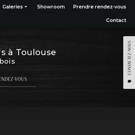
Galeries
Showroom
Prendre rendez-vous
Construction bois
Contact
Bardage
Terrasse
CONTACTEZ-NOUS
is à Toulouse
Pergola
 bois
Parquet
Agencement
ENDEZ-VOUS