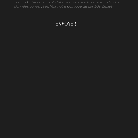
demande.
(Aucune exploitation commerciale ne sera faite des
données conservées. Voir notre
politique de confidentialité
)