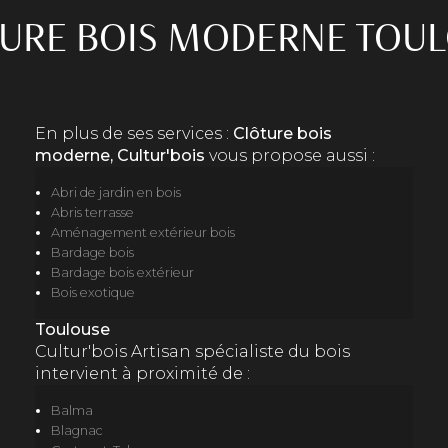
URE BOIS MODERNE TOU
En plus de ses services :
Clôture bois
moderne, Cultur'bois
vous propose aussi :
Abri de jardin en bois
Abris terrasse
Aménagement extérieur bois
Bardage bois
Bardage bois extérieur
Bois exotique
Toulouse
Cultur'bois Artisan spécialiste du bois
intervient à proximité de :
Balma
Blagnac