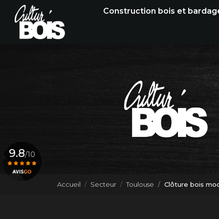
Navigation principale
Aller
Construction bois et bardag
au
contenu
principal
9.8
/10
Accueil
Secteur
Toulouse
Clôture bois mo
Voir le certificat