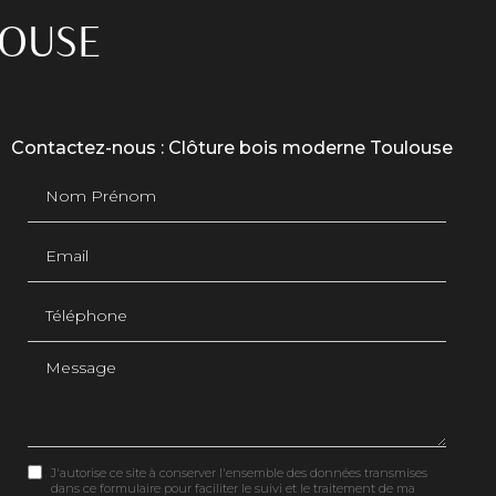
LOUSE
Contactez-nous : Clôture bois moderne Toulouse
Nom Prénom
Email
Téléphone
Message
J'autorise ce site à conserver l'ensemble des données transmises
dans ce formulaire pour faciliter le suivi et le traitement de ma